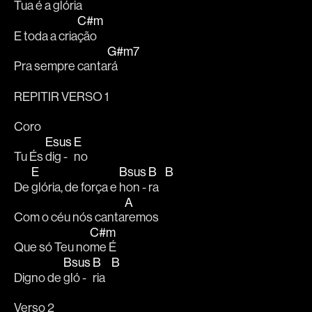
Tua é a 
glória   
C#m
E toda a cria
ção
G#m7
Pra sempre canta
rá
REPITIR VERSO 1
Coro
Esus
E
Tu És 
dig - 
no
E
Bsus
B
B
De 
glória, de força e 
hon - 
ra   
A
Com o céu nós canta
remos
C#m
Que só Teu no
me É
Bsus
B
B
Digno de 
gló - 
ria   
Verso 2