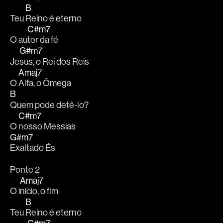
B
Teu 
Reino é eterno
C#m7
O au
tor da fé
G#m7
Je
sus, o Rei dos Reis
Amaj7
O 
Alfa, o Ômega
B
Quem pode detê-lo?
C#m7
O 
nosso Messias
G#m7
Exaltado És
Ponte 2
Amaj7
O i
nício, o fim
B
Teu 
Reino é eterno