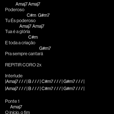
Amaj7
Amaj7
Pode
roso   
C#m
G#m7
Tu És pode
roso   
Amaj7
Amaj7
Tua é a 
glória   
C#m
E toda a cria
ção
G#m7
Pra sempre canta
rá
REPITIR CORO 2x
Interlude
|Amaj7 / / / | B / / / | C#m7 / / / | G#m7 / / / |
|Amaj7 / / / | B / / / | C#m7 / / / | G#m7 / / / |
Ponte 1
Amaj7
O i
nício, o fim