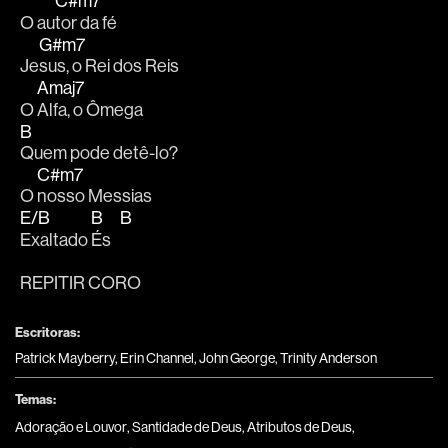
C#m7
O au
tor da fé
G#m7
Je
sus, o Rei dos Reis
Amaj7
O 
Alfa, o Ômega
B
Quem pode detê-lo?
C#m7
O 
nosso Messias
E/B
B
B
Exaltado 
És   
REPITIR CORO
Escritoras:
Patrick Mayberry, Erin Channel, John George, Trinity Anderson
Temas:
Adoração e Louvor
,
Santidade de Deus
,
Atributos de Deus
,