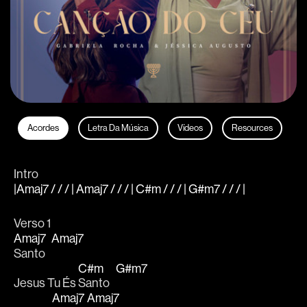
Acordes
Letra Da Música
Vídeos
Resources
Intro
|Amaj7 / / / | Amaj7 / / / | C#m / / / | G#m7 / / / |
Verso 1
Amaj7
Amaj7
Santo   
C#m
G#m7
Jesus Tu És 
Santo   
Amaj7
Amaj7