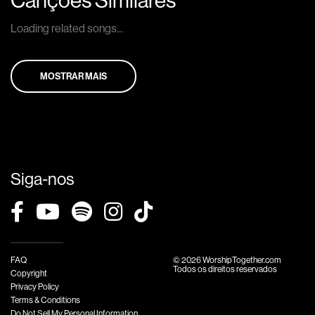
Canções Similares
Loading related songs...
MOSTRAR MAIS
Siga-nos
FAQ
© 2026 WorshipTogether.com
Todos os direitos reservados
Copyright
Privacy Policy
Terms & Conditions
Do Not Sell My Personal Information