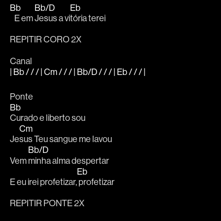
Bb
Bb/D
Eb
   E em 
Jesus a vi
tória terei
REPITIR CORO 2X
Canal
| Bb / / / | Cm / / / | Bb/D / / / | Eb / / / |
Ponte
Bb
Curado e liberto sou
Cm
Je
sus Teu sangue me lavou
Bb/D
Vem 
minha alma despertar
Eb
E eu irei profetizar,
 profetizar
REPITIR PONTE 2X