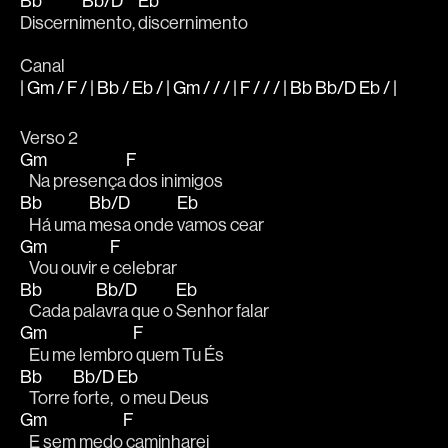
Bb
Bb/D
Eb
Discerni
mento, 
discernimento
Canal
| Gm / F / | Bb / Eb / | Gm / / / | F / / / | Bb Bb/D Eb / |
Verso 2
Gm
F
   Na presença
 dos inimigos
Bb
Bb/D
Eb
   Há uma 
mesa onde 
vamos cear
Gm
F
   Vou ouvir e
 celebrar
Bb
Bb/D
Eb
   Cada pal
avra que o 
Senhor falar
Gm
F
   Eu me lembro
 quem Tu És
Bb
Bb/D
Eb
   Torre 
forte,
 o meu Deus
Gm
F
   E sem medo
 caminharei