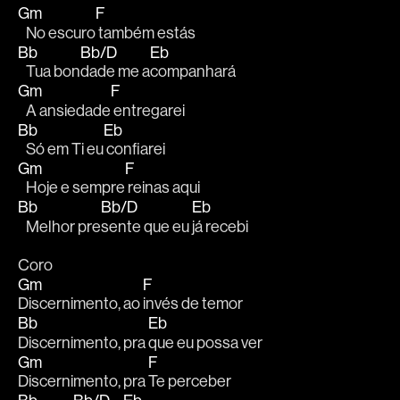
Gm
F
   No escuro
 também estás
Bb
Bb/D
Eb
   Tua bon
dade me a
companhará
Gm
F
   A ansiedade
 entregarei
Bb
Eb
   Só em Ti eu
 confiarei
Gm
F
   Hoje e sempre
 reinas aqui
Bb
Bb/D
Eb
   Melhor pre
sente que eu 
já recebi
Coro
Gm
F
Discernimento, ao 
invés de temor
Bb
Eb
Discernimento, pra 
que eu possa ver
Gm
F
Discernimento, pra 
Te perceber