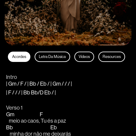
Acordes
Letra Da Música
Vídeos
Resources
Intro
| Gm / F / | Bb / Eb / | Gm / / / |
| F / / / | Bb Bb/D Eb / |
Verso 1
Gm
F
   meio ao caos,
 Tu és a paz
Bb
Eb
    minha dor não me
 deixarás