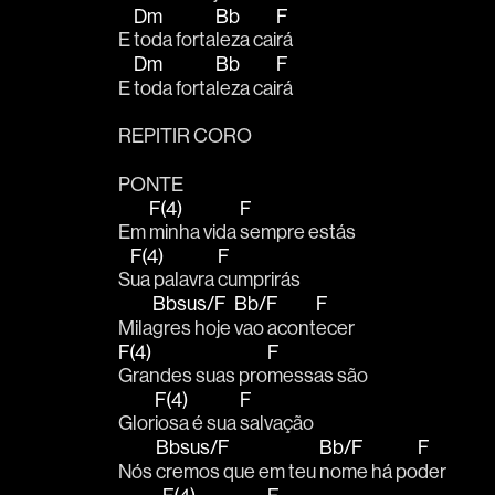
Dm
Bb
F
E 
toda forta
leza cai
rá
Dm
Bb
F
E 
toda forta
leza cai
rá
REPITIR CORO
PONTE
F(4)
F
Em 
minha vida 
sempre estás
F(4)
F
S
ua palavra 
cumprirás
Bbsus/F
Bb/F
F
Mila
gres hoje 
vao acont
ecer
F(4)
F
Grandes suas pro
messas são
F(4)
F
Glor
iosa é sua 
salvação
Bbsus/F
Bb/F
F
Nós 
cremos que em teu 
nome há po
der