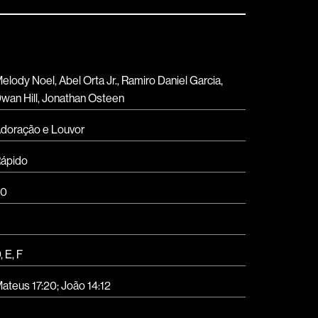
elody Noel, Abel Orta Jr., Ramiro Daniel Garcia,
wan Hill, Jonathan Osteen
doração e Louvor
ápido
90
D
,
E
,
F
ateus 17:20; João 14:12