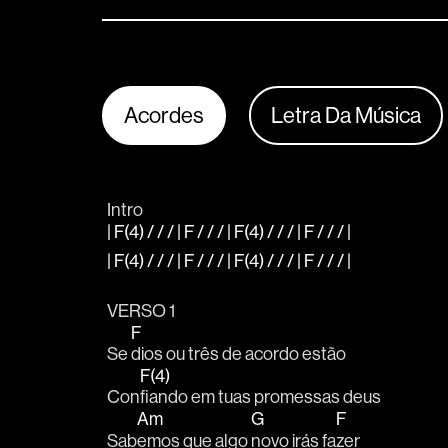
Acordes
Letra Da Música
Intro
| F(4) / / / | F / / / | F(4) / / / | F / / / |
| F(4) / / / | F / / / | F(4) / / / | F / / / |
VERSO 1
F
Se 
dios ou três de acordo estão
F(4)
Con
fiando em tuas promessas deus
Am
G
F
Sab
emos que algo 
novo irás fa
zer