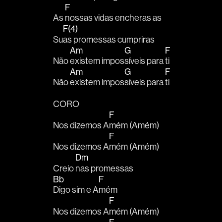
F
As 
nossas vidas encheras as
F(4)
Su
as promessas cumpriras 
Am
G
F
Não 
existem impos
síveis para 
ti
Am
G
F
Não 
existem impos
síveis para 
ti
CORO
F
Nos dizemos A
mém (Amém) 
F
Nos dizemos A
mém (Amém)
Dm
Creio 
nas promessas
Bb
F
Digo sim e A
mém
F
Nos dizemos A
mém (Amém) 