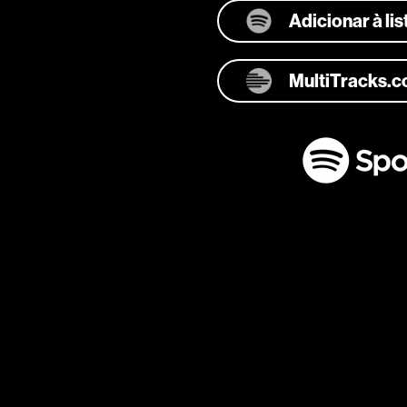
Adicionar à li
MultiTracks.