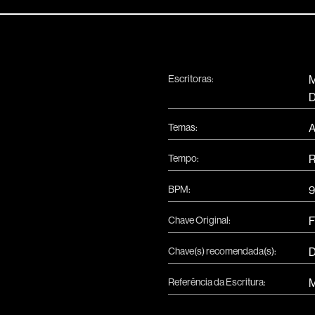
Escritoras:
M
D
Temas:
A
Tempo:
R
BPM:
Chave Original:
F
Chave(s) recomendada(s):
Referência da Escritura:
M