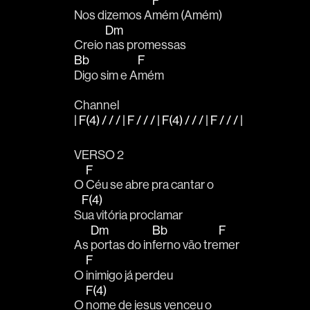
F
Nos dizemos A
mém (Amém)
Dm
Creio 
nas promessas
Bb
F
Digo sim e A
mém
Channel
| F(4) / / / | F / / / | F(4) / / / | F / / / |
VERSO 2
F
O 
Céu se abre pra cantar o
F(4)
S
ua vitória proclamar
Dm
Bb
F
As 
portas do in
ferno vão tre
mer
F
O 
inimigo já perdeu
F(4)
O 
nome de jesus venceu o