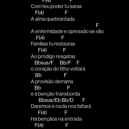
F(4)
F
Com 
teu poder tu 
saras 
F(4)
F
A 
alma quebran
tada 
F
A en
fermidade e o
pressão se 
vão
F(4)
F
Fa
mílias tu res
tauras
F(4)
F
Ao 
pròdigo res
gatas 
Bbsus/F
Bb/F
F
o 
coração do 
filho vol
tará
Bb
F
A 
provisão derr
ama 
Bb
F
e 
a benção trans
borda 
Bbsus/Eb
Bb/D
F
Dar
emos e na
da nos fal
tará
F(4)
F
Ha 
bençãos na 
entrada
F(4)
F