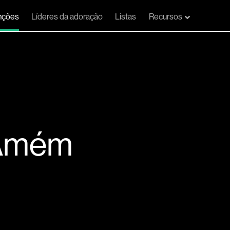
nções
Líderes da adoração
Listas
Recursos
 Amém