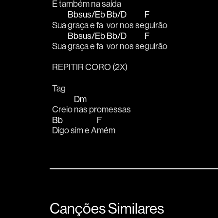
E 
também na sa
ída 
Bbsus/Eb
Bb/D
F
Sua 
graça e fa
vor nos se
guirão
Bbsus/Eb
Bb/D
F
Sua 
graça e fa
vor nos se
guirão
REPITIR CORO (2X)
Tag
Dm
Creio 
nas promessas
Bb
F
Digo sim e A
mém
Canções Similares