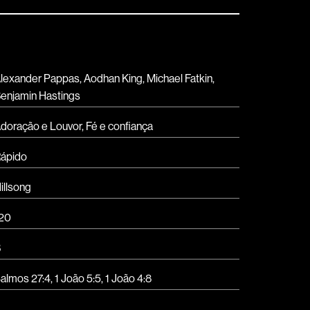
lexander Pappas, Aodhan King, Michael Fatkin,
enjamin Hastings
doração e Louvor
,
Fé e confiança
ápido
illsong
20
B
almos 27:4, 1 João 5:5, 1 João 4:8