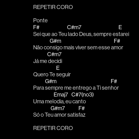
REPETIR CORO
Ponte
F#
C#m7
E
Sei que ao Teu
 lado Deus, sempre es
tarei
G#m
F#
Não co
nsigo mais viver sem esse a
mor
C#m7
Já me
 decidi
E
Quero Te 
seguir
G#m
F#
Para 
sempre me entrego a Ti sen
hor
Emaj7
C#7(no3)
Uma mel
odia, eu
 canto
G#m7
F#
Só o Te
u amor satis
faz
REPETIR CORO