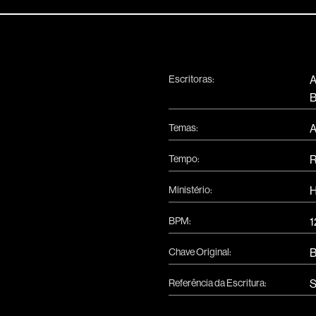
Escritoras:
A
B
Temas:
A
Tempo:
R
Ministério:
H
BPM:
1
Chave Original:
Referência da Escritura:
S