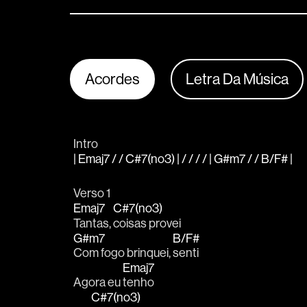
Acordes
Letra Da Música
Intro
| Emaj7 / / C#7(no3) | / / / / | G#m7 / / B/F# |
Verso 1
Emaj7
C#7(no3)
Tantas, 
coisas provei
G#m7
B/F#
Com fogo brinquei, 
senti
Emaj7
Agora eu 
tenho
C#7(no3)