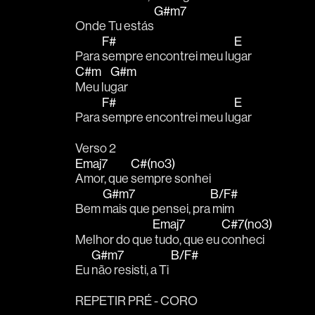
G#m7
Onde Tu estás
F#
E
Para 
sempre encontrei meu lu
gar
C#m
G#m
Meu lu
gar
F#
E
Para 
sempre encontrei meu lu
gar 
Verso 2
Emaj7
C#(no3)
Amor, que 
sempre sonhei
G#m7
B/F#
Bem 
mais que pensei, pra
 mim
Emaj7
C#7(no3)
Melhor do que
 tudo, que eu 
conheci
G#m7
B/F#
Eu 
não resisti, a Ti 
REPETIR PRÉ - CORO