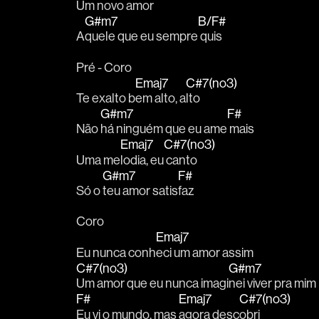
Um
 novo amor
G#m7
B/F#
A
quele que eu sempre
 quis
Pré - Coro
Emaj7
C#7(no3)
Te exalto b
em alto, a
lto  
G#m7
F#
Não 
há ninguém que eu ame
 mais
Emaj7
C#7(no3)
Uma me
lodia, eu
 canto 
G#m7
F#
Só o 
teu amor satis
faz
Coro
Emaj7
Eu nunca conh
eci um amor assim
C#7(no3)
G#m7
Um amor que eu nunca imagi
nei viver pra mim
F#
Emaj7
C#7(no3)
Eu vi o mundo, mas 
agora desc
obri