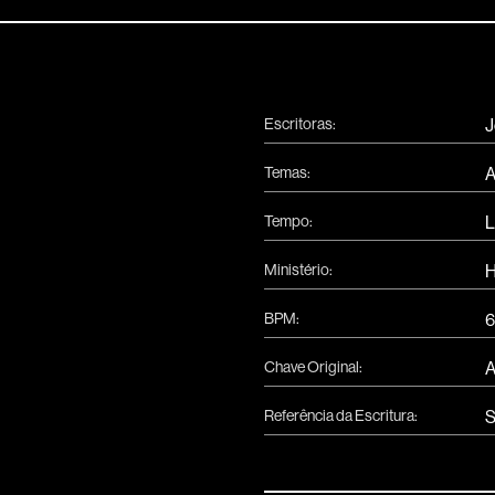
Escritoras:
J
Temas:
A
Tempo:
L
Ministério:
H
BPM:
6
Chave Original:
Referência da Escritura:
S