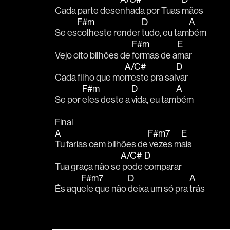
Cada parte dese
nhada por Tuas 
mãos
F#m
D
A
Se es
colheste render 
tudo, eu tam
bém
F#m
E
Vejo oito bilhões de 
formas de a
mar
A/C#
D
Cada filho que mo
rreste pra sal
var
F#m
D
A
Se por 
eles deste a 
vida, eu tam
bém 
Final
A
F#m7
E
Tu farias cem bilhões de
 vezes m
ais
A/C#
D
Tua graça não se
 pode 
comparar
F#m7
D
A
És aqu
ele que não 
deixa um só pra 
trás