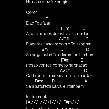
No 
caos a luz fez su
rgir 
Coro 1
A
E ao Teu fa
lar 
F#m
E
A cem bilhões de e
strelas vida 
dás 
A/C#
D
Planetas nascem 
com o Teu sop
rar 
F#m
D
D
Se as g
aláxias Te a
doram, eu tam
bém
F#m
E
Posso ver Teu cora
ção na cria
ção
A/C#
D
Cada estrela um si
nal do Teu pe
rdão 
F#m
D
A
Se a 
natureza 
louva, eu também 
Instrumental
| A / / / | / / / / | / / / / | F#m / / / |