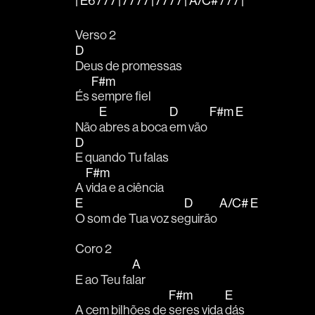
| E6 / / / | / / / / | / / / / | A/C# / / / |
Verso 2
D
Deus de promessas
F#m
És 
sempre fiel
E
D
F#m
E
Não 
abres a boca 
em vão 
D
E quando Tu falas
F#m
A 
vida e a ciência
E
D
A/C#
E
O som de Tua voz se
guirão 
Coro 2
A
E ao Teu fa
lar
F#m
E
A cem bilhões de 
seres vida 
dás