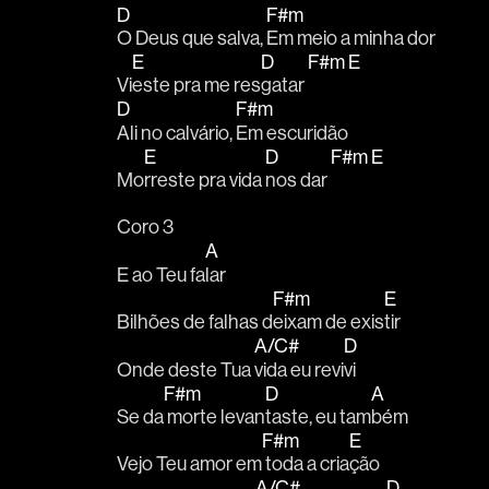
D
F#m
O Deus que salva, 
Em meio a minha dor
E
D
F#m
E
Vi
este pra me res
gatar 
D
F#m
Ali no calvário, 
Em escuridão
E
D
F#m
E
Mo
rreste pra vida 
nos dar 
Coro 3
A
E ao Teu fa
lar
F#m
E
Bilhões de falhas d
eixam de exis
tir
A/C#
D
Onde deste Tua 
vida eu revi
vi
F#m
D
A
Se da
 morte levan
taste, eu tam
bém
F#m
E
Vejo Teu amor em
 toda a cria
ção
A/C#
D