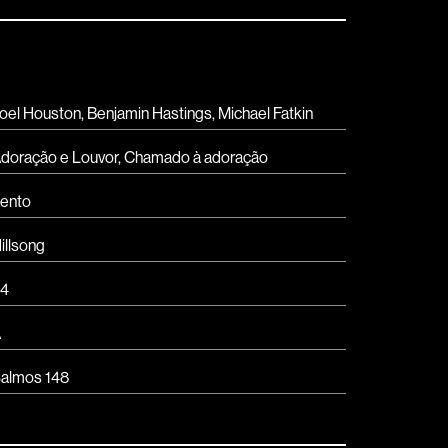
oel Houston, Benjamin Hastings, Michael Fatkin
doração e Louvor
,
Chamado à adoração
ento
illsong
4
A
almos 148