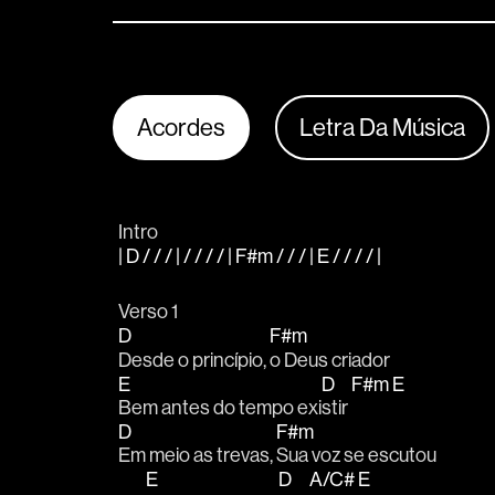
Acordes
Letra Da Música
Intro
| D / / / | / / / / | F#m / / / | E / / / / |
Verso 1
D
F#m
Desde o princípio, 
o Deus criador
E
D
F#m
E
Bem antes do tempo exi
stir 
D
F#m
Em meio as trevas, 
Sua voz se escutou
E
D
A/C#
E