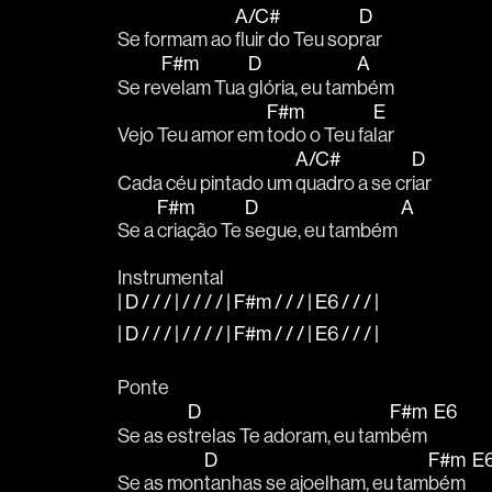
A/C#
D
Se formam ao 
fluir do Teu sop
rar
F#m
D
A
Se re
velam Tua 
glória, eu tam
bém
F#m
E
Vejo Teu amor em 
todo o Teu fa
lar
A/C#
D
Cada céu pintado um 
quadro a se cr
iar
F#m
D
A
Se a 
criação Te 
segue, eu também 
Instrumental
| D / / / | / / / / | F#m / / / | E6 / / / |
| D / / / | / / / / | F#m / / / | E6 / / / |
Ponte
D
F#m
E6
Se as es
trelas Te adoram, eu tam
bém  
D
F#m
E
Se as mon
tanhas se ajoelham, eu tam
bém  