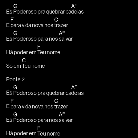
G
A
m
És 
Poderoso pra quebrar ca
deias
F
C
E 
para vida nova nos 
trazer
G
A
m
És 
Poderoso para nos 
salvar
F
Há poder em 
Teu nome
C
Só em 
Teu nome
Ponte 2
G
A
m
És 
Poderoso pra quebrar ca
deias
F
C
E 
para vida nova nos 
trazer
G
A
m
És 
Poderoso para nos 
salvar
F
Há poder em 
Teu nome