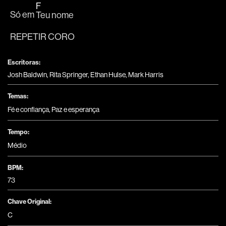
F
Só em 
Teu nome
REPETIR CORO
Escritoras:
Josh Baldwin, Rita Springer, Ethan Hulse, Mark Harris
Temas:
Fé e confiança
,
Paz e esperança
Tempo:
Médio
BPM:
73
Chave Original:
C