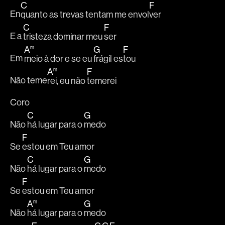
C
F
En
quanto as trevas tentam me envol
ver
C
F
E a 
tristeza dominar meu 
ser
A
G
F
m
Em 
meio à dor e se eu 
frágil es
tou
A
F
m
Não teme
rei, eu não 
temerei
Coro
C
G
Não 
há lugar para o 
medo
F
Se 
estou em Teu amor
C
G
Não 
há lugar para o 
medo
F
Se 
estou em Teu amor
A
G
m
Não 
há lugar para o 
medo