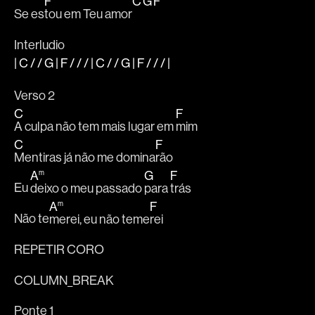
F
C
G
F
Se es
tou em Teu amor
Interludio
|
C
/ /
G
|
F
/ / / |
C
/ /
G
|
F
/ / /
|
Verso 2
C
F
A culpa não tem mais lugar em 
mim
C
F
Mentiras já não me domina
rão
A
G
F
m
Eu 
deixo o meu passado 
para 
trás
A
F
m
Não te
merei, eu não teme
rei
REPETIR CORO
COLUMN_BREAK
Ponte 1