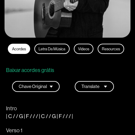
Acordes
Letra Da Música
Vídeos
Resources
Baixar acordes grátis
Intro
|
C
/ /
G
|
F
/ / / |
C
/ /
G
|
F
/ / /
|
Verso 1