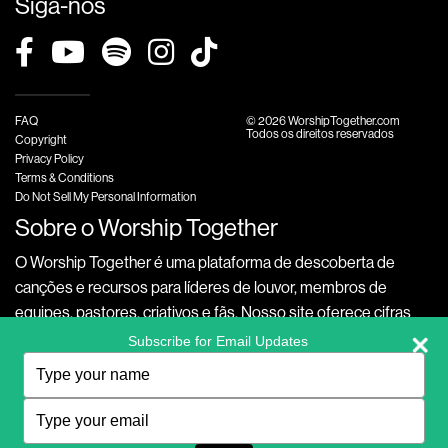
Siga-nos
FAQ
© 2026 WorshipTogether.com
Todos os direitos reservados
Copyright
Privacy Policy
Terms & Conditions
Do Not Sell My Personal Information
Sobre o Worship Together
O Worship Together é uma plataforma de descoberta de
canções e recursos para líderes de louvor, membros de
equipes, pastores, criativos e fãs. Nosso site oferece cifras
transponíveis gratuitas, letras oficiais, vídeos exclusivos com
Subscribe for Email Updates
versões acessíveis das canções, listas temáticas e outros
Type
your
recursos como integrações com o Planning Center para criar
name
Type
experiências de adoração significativas em inglês, espanhol e
your
português.
email