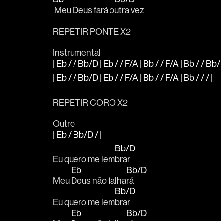
 Meu Deus fará o
utra vez
REPETIR PONTE X2
Instrumental
| Eb / / Bb/D | Eb / / F/A | Bb / / F/A | Bb / / Bb
| Eb / / Bb/D | Eb / / F/A | Bb / / F/A | Bb / / / |
REPETIR CORO X2
Outro
| Eb / Bb/D / |
Bb/D
Eu quero me lem
brar
Eb
Bb/D
Meu 
Deus não falha
rá
Bb/D
Eu quero me lem
brar
Eb
Bb/D