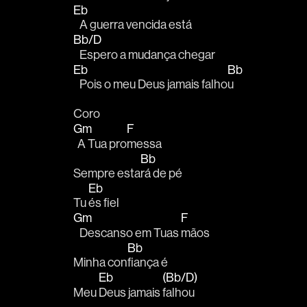
Eb
   A guerra vencida está 
Bb/D
   Espero a mudança chegar
Eb
Bb
   Pois o meu Deus jamais falho
u
Coro
Gm
F
  A Tua pro
messa
Bb
Sempre esta
rá de pé
Eb
Tu 
és fiel
Gm
F
   Descanso em Tuas 
mãos 
Bb
Minha con
fiança é
Eb
(Bb/D)
Meu 
Deus jamais 
falhou