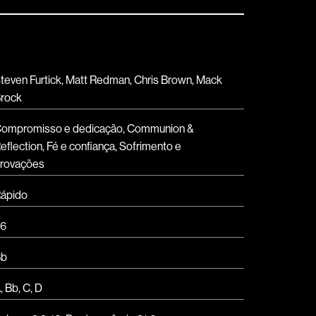
teven Furtick, Matt Redman, Chris Brown, Mack
rock
ompromisso e dedicação
,
Communion &
eflection
,
Fé e confiança
,
Sofrimento e
rovações
ápido
6
Bb
A
,
Bb
,
C
,
D