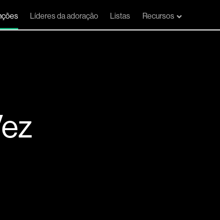
nções
Líderes da adoração
Listas
Recursos
Vez