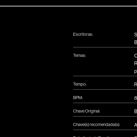
Escritoras:
S
B
Temas:
C
R
p
Tempo:
R
BPM:
8
Chave Original:
Chave(s) recomendada(s):