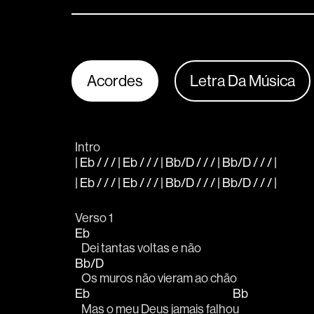
Acordes
Letra Da Música
Intro
| Eb / / / | Eb / / / | Bb/D / / / | Bb/D / / / |
| Eb / / / | Eb / / / | Bb/D / / / | Bb/D / / / |
Verso 1
Eb
   Dei tantas voltas e não 
Bb/D
   Os muros não vieram ao chão 
Eb
Bb
   Mas o meu Deus jamais falho
u 