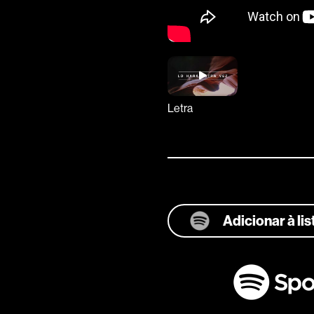
Letra
Adicionar à li