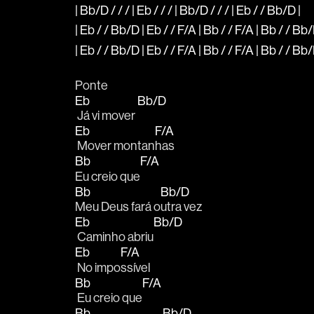
| Bb/D / / / | Eb / / / | Bb/D / / / | Eb / / Bb/D |
| Eb / / Bb/D | Eb / / F/A | Bb / / F/A | Bb / / Bb
| Eb / / Bb/D | Eb / / F/A | Bb / / F/A | Bb / / Bb
Ponte
Eb
Bb/D
 Já vi mover 
Eb
F/A
 Mover montan
has
Bb
F/A
Eu creio que
Bb
Bb/D
Meu Deus fará o
utra vez
Eb
Bb/D
 Caminho abriu
Eb
F/A
 No impo
ssível 
Bb
F/A
 Eu creio que
Bb
Bb/D