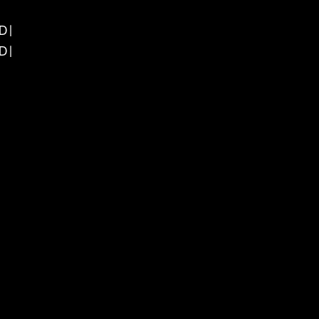
/D |
/D |