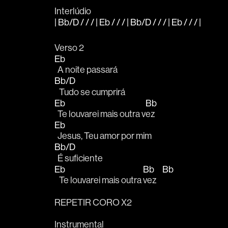
Interlúdio
| Bb/D / / / | Eb / / / | Bb/D / / / | Eb / / / |
Verso 2
Eb
  A noite passará
Bb/D
   Tudo se cumprirá 
Eb
Bb
  Te louvarei mais outra v
ez
Eb
  Jesus, Teu amor por mim
Bb/D
  É suficiente 
Eb
Bb
Bb
   Te louvarei mais outra 
vez    
REPETIR CORO X2
Instrumental