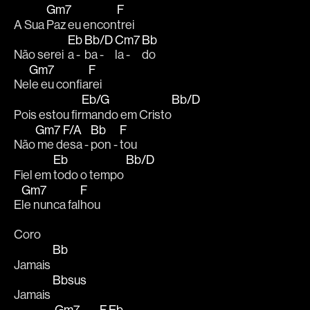
Gm7
F
A Sua 
Paz eu encon
trei 
Eb
Bb/D
Cm7
Bb
Não serei  
a - 
ba - 
la - 
do 
Gm7
F
Ne
le eu confia
rei 
Eb/G
Bb/D
Pois estou fir
mando em Cristo
Gm7
F/A
Bb
F
Não
 me d
esa - 
pon - 
tou 
Eb
Bb/D
Fiel em 
todo o tempo 
Gm7
F
E
le nunca fal
hou 
Coro
Bb
Jamais 
Bbsus
Jamais 
Gm7
F
Eb