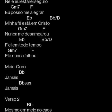
Nele eu est
arei seguro 
Gm7
F
Eu 
posso me 
alegrar 
Eb
Bb/D
Minha fé es
tá em Cristo
Gm7
F
Nunca 
me desampa
rou 
Eb
Bb/D
Fiel em 
todo tempo
Gm7
F
E
le nunca falh
ou 
Meio-Coro
Bb
Jamais 
Bbsus
Jamais 
Verso 2
Bb
Mesmo em 
meio ao caos