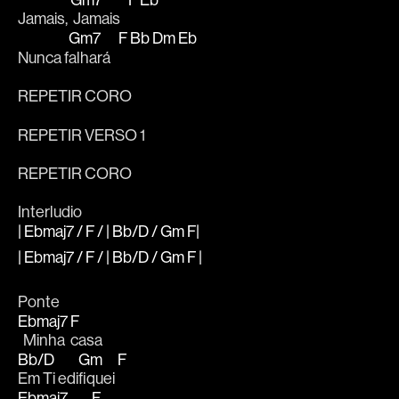
Jamais, 
 Jamais   
Gm7
F
Bb
Dm
Eb
Nunca f
alhará   
REPETIR CORO
REPETIR VERSO 1
REPETIR CORO
Interludio
| Ebmaj7 / F / | Bb/D / Gm F|
| Ebmaj7 / F / | Bb/D / Gm F |
Ponte 
Ebmaj7
F
  Minha 
casa
Bb/D
Gm
F
Em Ti edi
fiquei 
Ebmaj7
F