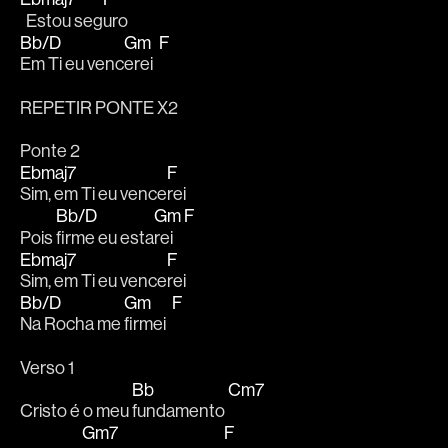
  Estou seg
uro 
Bb/D
Gm
F
Em Ti eu venc
erei  
REPETIR PONTE X2
Ponte 2
Ebmaj7
F
Sim, em Ti eu vence
rei
Bb/D
Gm
F
Pois 
firme eu esta
rei  
Ebmaj7
F
Sim, em Ti eu vence
rei
Bb/D
Gm
F
Na Rocha me 
firmei  
Verso 1
Bb
Cm7
Cristo é o meu 
fundamento 
Gm7
F