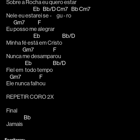
Sobre a 
Rocha eu quero es
tar 
Eb
Bb/D
Cm7
Bb
Cm7
Nele eu est
arei 
se - 
gu - ro
Gm7
F
Eu 
posso me 
alegrar 
Eb
Bb/D
Minha fé es
tá em Cristo
Gm7
F
Nunca 
me desampa
rou 
Eb
Bb/D
Fiel em  
todo tempo
Gm7
F
E
le nunca falh
ou 
REPETIR CORO 2X
Final
Bb
Jamais 
Escritoras: