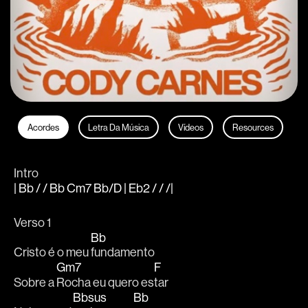
Acordes
Letra Da Música
Vídeos
Resources
Intro
| Bb / / Bb Cm7 Bb/D | Eb2 / / /|
Verso 1
Bb
Cristo é o meu 
fundamento 
Gm7
F
Sobre a 
Rocha eu quero es
tar 
Bbsus
Bb