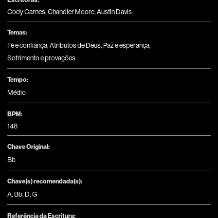
Cody Carnes, Chandler Moore, Austin Davis
Temas:
Fé e confiança
,
Atributos de Deus
,
Paz e esperança
,
Sofrimento e provações
Tempo:
Médio
BPM:
148
Chave Original:
Bb
Chave(s) recomendada(s):
A
,
Bb
,
D
,
G
Referência da Escritura: