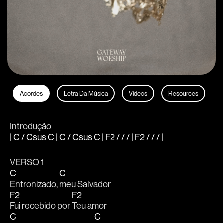
Acordes
Letra Da Música
Vídeos
Resources
Introdução
| C / Csus C | C / Csus C | F2 / / / | F2 / / / |
VERSO 1 
C
C
Entronizado, 
meu Salvador 
F2
F2
Fui recebido por 
Teu amor 
C
C