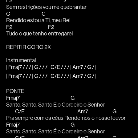
F2
F2
Sem restrições vou me 
quebrantar 
C
C
Rendido estou 
a Ti, meu Rei 
F2
F2
Tudo o que tenho 
entregarei 
REPITIR CORO 2X
Instrumental
| Fmaj7 / / / | G / / / | C/E / / / | Am7 / G / |
| Fmaj7 / / / | G / / / | C/E / / / | Am7 / G / |
PONTE
Fmaj7
G
Santo, Santo, Santo É o Cor
deiro o Senhor 
C/E
Am7
G
Pra 
sempre com os céus Rend
emos o nosso l
ouvor 
Fmaj7
G
Santo, Santo, Santo É o Cor
deiro o Senhor 