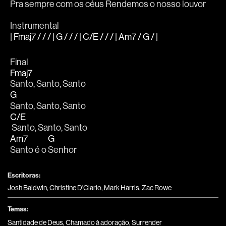
Pra 
sempre com os céus Rend
emos o nosso l
ouvor 
Instrumental 
| Fmaj7 / / / | G / / / | C/E / / / | Am7 / G / |
Final
Fmaj7
Santo, Santo, Santo 
G
Santo, Santo, Santo
C/E
 Santo, Santo, Santo 
Am7
G
Santo é o 
Senhor
Escritoras:
Josh Baldwin, Christine D'Clario, Mark Harris, Zac Rowe
Temas:
Santidade de Deus
,
Chamado à adoração
,
Surrender