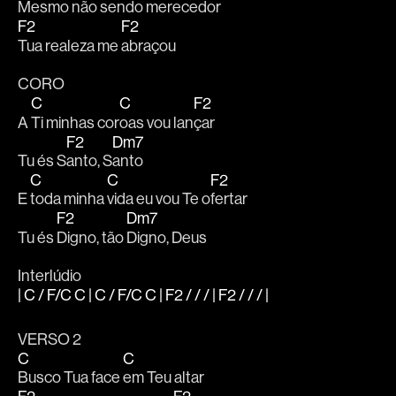
Mesmo não sendo me
recedor 
F2
F2
Tua realeza me 
abraçou 
CORO
C
C
F2
A 
Ti minhas cor
oas vou lan
çar 
F2
Dm7
Tu és S
anto, S
anto 
C
C
F2
E 
toda minha 
vida eu vou Te o
fertar 
F2
Dm7
Tu és 
Digno, tão 
Digno, Deus 
Interlúdio
| C / F/C C | C / F/C C | F2 / / / | F2 / / / |
VERSO 2 
C
C
Busco Tua face 
em Teu altar 