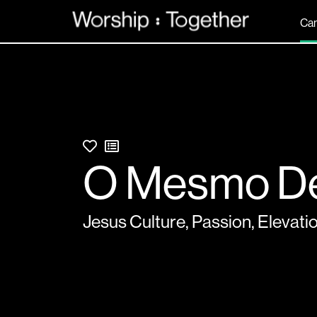
Ca
O Mesmo D
Jesus Culture
,
Passion
,
Elevati