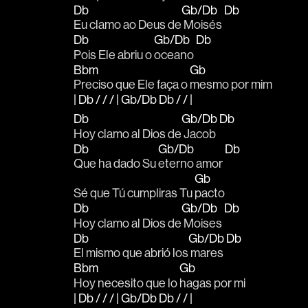
Db
Gb/Db
Db
Eu clamo ao Deus de
 Moisés 
Db
Gb/Db
Db
Pois Ele abriu o 
oceano 
Bbm
Gb
Preciso que Ele faça o 
mesmo por mim
| Db / / / | Gb/Db Db / / |
Db
Gb/Db
Db
Hoy clamo al Dios de
 Jacob 
Db
Gb/Db
Db
Que ha dado Su 
eterno amor 
Gb
Sé que Tú cumpliras Tu 
pacto 
Db
Gb/Db
Db
Hoy clamo al Dios de
 Moises 
Db
Gb/Db
Db
El mismo que abrió los
 mares 
Bbm
Gb
Hoy necesito que lo 
hagas por mi
| Db / / / | Gb/Db Db / / |