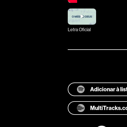
Letra Oficial
Adicionar à li
MultiTracks.