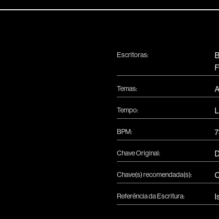
Escritoras:
B
F
Temas:
A
Tempo:
L
BPM:
7
Chave Original:
Chave(s) recomendada(s):
Referência da Escritura:
I