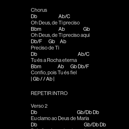
Chorus
Db
Ab/C
Oh Deus, de 
Ti preciso
Bbm
Ab
Gb
Oh Deus, de 
Ti preciso a
qui 
Db/F
Gb
Ab
Preciso 
de Ti 
Db
Ab/C
Tu és a Rocha eterna 
Bbm
Ab
Gb
Db/F
Confio, pois 
Tu és 
fiel 
| Gb / / Ab |
REPETIR INTRO
Verso 2
Db
Gb/Db
Db
Eu clamo ao Deus de 
Maria 
Db
Gb/Db
Db