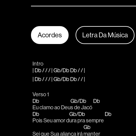
Acordes
Letra Da Música
Intro 
| Db / / / | Gb/Db Db / / |
| Db / / / | Gb/Db Db / / |
Verso 1
Db
Gb/Db
Db
Eu clamo ao Deu
s de Jacó 
Db
Gb/Db
Db
Pois Seu amor d
ura pra sempre 
Gb
Sei que Sua aliança irá 
manter