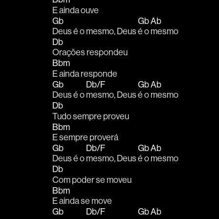
E ainda ouve
Gb
Gb
Ab
Deus é o mesmo, Deus 
é o 
mesmo 
Db
Orações respondeu 
Bbm
E ainda responde 
Gb
Db/F
Gb
Ab
Deus é o 
mesmo, Deus 
é o 
mesmo 
Db
Tudo sempre proveu 
Bbm
E sempre proverá 
Gb
Db/F
Gb
Ab
Deus é o 
mesmo, Deus 
é o 
mesmo 
Db
Com poder se moveu 
Bbm
E ainda se move 
Gb
Db/F
Gb
Ab