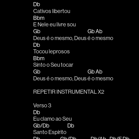
Db
Cativos libertou
Bbm
E Nele eu livre sou 
Gb
Gb
Ab
Deus é o mesmo, Deus 
é o 
mesmo 
Db
Tocou leprosos 
Bbm
Sinto o Seu tocar 
Gb
Gb
Ab
Deus é o mesmo, Deus 
é o 
mesmo 
REPETIR INSTRUMENTAL X2
Verso 3
Db
Eu clamo ao Seu 
Gb/Db
Db
Santo Espírito 
Db
Gb/Db
Db/Ab
Db/F
Db