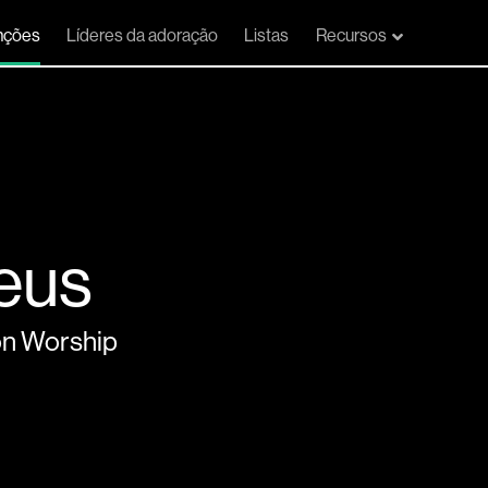
nções
Líderes da adoração
Listas
Recursos
eus
on Worship