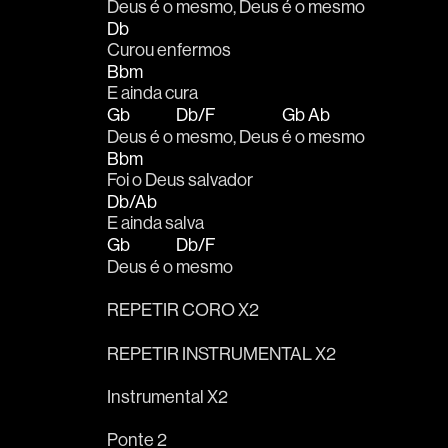
Deus é o 
mesmo, Deus 
é o 
mesmo 
Db
Curou enfermos
Bbm
E ainda cura
Gb
Db/F
Gb
Ab
Deus é o 
mesmo, Deus 
é o 
mesmo 
Bbm
Foi o Deus salvador 
Db/Ab
E ainda salva
Gb
Db/F
Deus é o 
mesmo 
REPETIR CORO X2
REPETIR INSTRUMENTAL X2
Instrumental X2
Ponte 2