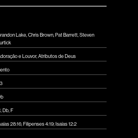
randon Lake, Chris Brown, Pat Barrett, Steven
urtick
doração e Louvor
,
Atributos de Deus
ento
3
Db
C
,
Db
,
F
saías 28:16; Filipenses 4:19; Isaías 12:2