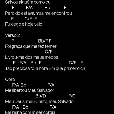
Salvou alguém co
mo eu
F
F/A
Bb
F
Per
dido es
tava, mas 
me encon
trou
F
C/F
F
Fui 
cego e
 hoje 
vejo
Verso 2
F
Bb/F
F
Foi 
graça que me 
fez te
mer
C/F
Livrou-me dos meus 
medos
F
F/A
Bb
F
C/F
F
Tão 
pre
ciosa 
foi a 
hora Em que pri
meiro 
cri
Coro
F/A
Bb
F/A
Me 
liber
tou Meu Salva
dor
Bb/D
F/C
Meu Deus, meu 
Cristo, meu Salva
dor
F/A
Bb
F/A
Ele 
reina 
com misericór
dia