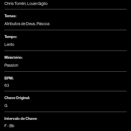
Chris Tomlin, Louie Giglio
Temas:
Atributos de Deus
,
Páscoa
Tempo:
Lento
Ministério:
Passion
BPM:
63
Chave Original:
G
Intervalo de Chave:
F - Bb