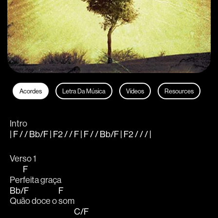
Acordes
Letra Da Música
Vídeos
Resources
Intro
| F / / Bb/F | F2 / / F | F / / Bb/F | F2 / / / |
Verso 1
F
Per
feita graça
Bb/F
F
Quão doce o 
som
C/F