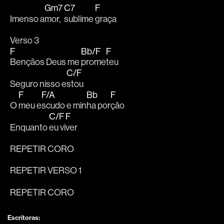
Gm7
C7
F
Imenso a
mor, 
sublime 
graça
Verso 3
F
Bb/F
F
Bençãos Deus me 
prome
teu
C/F
Seguro nisso e
stou
F
F/A
Bb
F
O 
meu e
scudo e min
ha por
ção
C/F
F
Enquanto 
eu vi
ver
REPETIR CORO
REPETIR VERSO 1
REPETIR CORO
Escritoras: