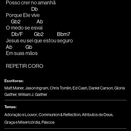
Posso 
crer no amanhã
Db
Porque Ele 
vive
Gb2
Ab
O 
medo se es
vai
Db/F
Gb2
Bbm7
Je
sus eu sei 
que estou 
seguro 
Ab
Gb
Em suas 
mãos
REPETIR CORO
Escritoras:
Matt Maher, Jason Ingram, Chris Tomlin, Ed Cash, Daniel Carson, Gloria
Gaither, William J. Gaither
Temas:
Adoração e Louvor
,
Communion & Reflection
,
Atributos de Deus
,
Graça e Misericórdia
,
Páscoa