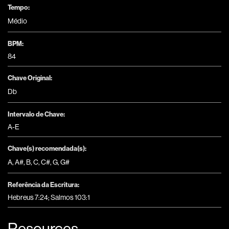
Tempo:
Médio
BPM:
84
Chave Original:
Db
Intervalo de Chave:
A-E
Chave(s) recomendada(s):
A
,
A#
,
B
,
C
,
C#
,
G
,
G#
Referência da Escritura:
Hebreus 7:24; Salmos 103:1
Resources