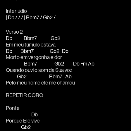
Interlúdio
| Db / / / | Bbm7 / Gb2 / |
Verso 2
Db
Bbm7
Gb2
Em meu
 túmulo esta
va
Db
Bbm7
Gb2
Db
Morto 
em vergonha
 e dor
Bbm7
Gb2
Db
Fm
Ab
Quando
 ouvi o som da
 Sua voz 
Gb2
Bbm7
Ab
Pelo 
meu nome ele 
me cha
mou
REPETIR CORO
Ponte
Db
Porque Ele 
vive
Gb2