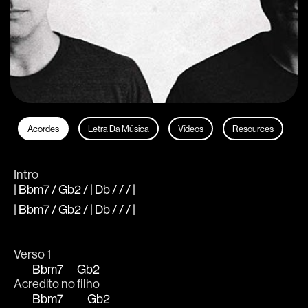
Acordes
Letra Da Música
Vídeos
Resources
Intro
| Bbm7 / Gb2 / | Db / / / |
| Bbm7 / Gb2 / | Db / / / |
Verso 1
Bbm7
Gb2
Acr
edito no 
filho
Bbm7
Gb2