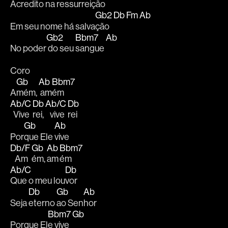
Acr
edito na re
ssurreição
Gb2
Db
Fm
Ab
Em seu nome há salva
ção  
Gb2
Bbm7
Ab
No poder
 do seu 
sangue 
Coro
Gb
Ab
Bbm7
A
mém, 
 am
ém
Ab/C
Db
Ab/C
Db
  Vive
rei, 
   vive
rei  
Gb
Ab
Por
que Ele 
vive
Db/F
Gb
Ab
Bbm7
   Am
ém, 
am
ém
Ab/C
Db
Que o meu lou
vor 
Db
Gb
Ab
Seja 
eterno 
ao Sen
hor
Bbm7
Gb
Porque El
e vive 