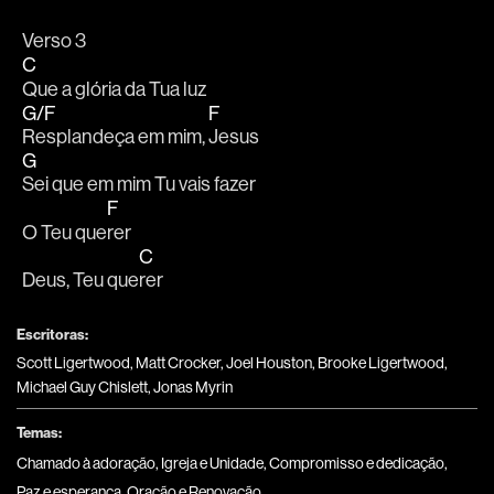
Verso 3
C
Que a glória da Tua luz
G/F
F
Resplandeça em mim, 
Jesus
G
Sei que em mim Tu vais fazer
F
O Teu que
rer
C
Deus, Teu que
rer
Escritoras:
Scott Ligertwood, Matt Crocker, Joel Houston, Brooke Ligertwood,
Michael Guy Chislett, Jonas Myrin
Temas:
Chamado à adoração
,
Igreja e Unidade
,
Compromisso e dedicação
,
Paz e esperança
,
Oração e Renovação