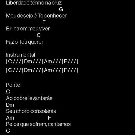
Liberdade tenho na 
cruz
G
Meu desejo é Te conhe
cer
F
Brilha em meu vi
ver
C
Faz o Teu que
rer
Instrumental
| C / / / | Dm / / / | Am / / / | F / / / |
| C / / / | Dm / / / | Am / / / | F / / / |
Ponte
C
Ao pobre levantarás
Dm
Seu choro consolarás
Am
F
Pelos que sofrem, 
cantamos
C