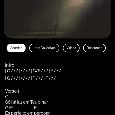
Acordes
Letra Da Música
Vídeos
Resources
Intro
| C / / / | / / / / | G/F / / / | F / / / |
| G / / / | / / / / | F / / / | F / / / |
Verso 1
C
Só há luz em Teu olhar
G/F
F
És perfeito em 
perdoar