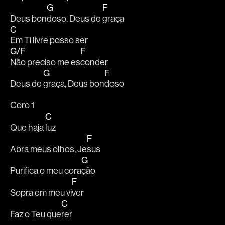
G
F
Deus bon
doso, Deus de 
graça
C
Em Ti livre posso ser
G/F
F
Não preciso me es
conder
G
F
Deus de 
graça, Deus bon
doso
Coro 1
C
Que haja 
luz
F
Abra meus olhos, Je
sus
G
Purifica o meu cora
ção
F
Sopra em meu vi
ver
C
Faz o Teu que
rer