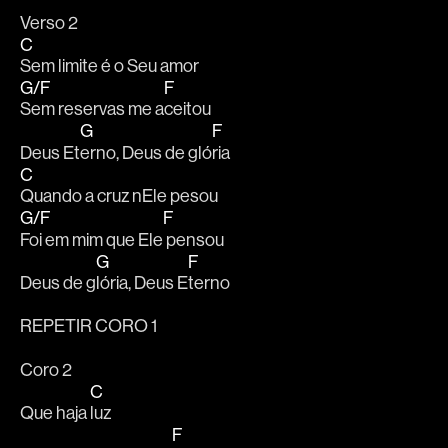
Verso 2
C
Sem limite é o Seu amor
G/F
F
Sem reservas me a
ceitou
G
F
Deus Et
erno, Deus de gló
ria
C
Quando a cruz nEle pesou
G/F
F
Foi em mim que Ele
 pensou
G
F
Deus de g
lória, Deus E
terno
REPETIR CORO 1
Coro 2
C
Que haja 
luz
F