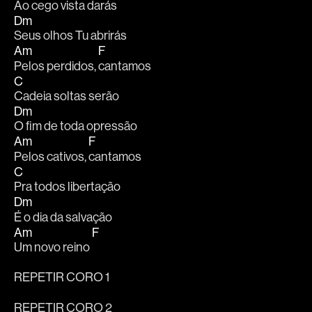
Ao cego vista darás
Dm
Seus olhos Tu abrirás
Am
F
Pelos perdidos, 
cantamos
C
Cadeia soltas serão
Dm
O fim de toda opressão
Am
F
Pelos cativos, 
cantamos
C
Pra todos libertação
Dm
É o dia da salvação
Am
F
Um novo reino 
REPETIR CORO 1
REPETIR CORO 2