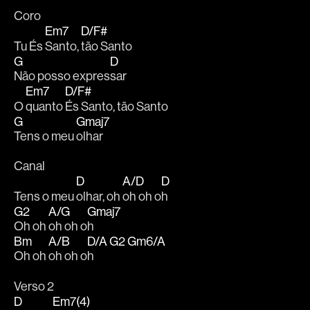
Coro
Em7
D/F#
Tu És 
Santo, 
tão Santo
G
D
Não posso expres
sar
Em7
D/F#
O 
quanto 
És Santo, tão Santo
G
Gmaj7
Tens o meu 
olhar 
Canal
D
A/D
D
Tens o meu 
olhar, oh 
oh oh o
h
G2
A/G
Gmaj7
Oh oh 
oh oh o
h 
Bm
A/B
D/A
G2
Gm6/A
Oh oh 
oh oh o
h   
Verso 2
D
Em7(4)