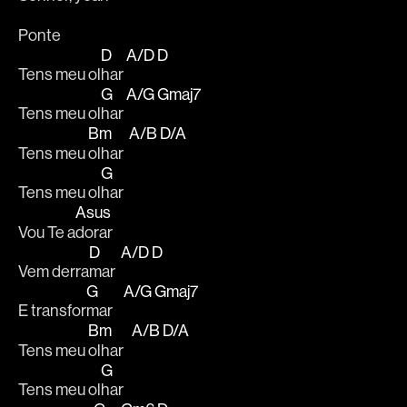
Ponte
D
A/D
D
Tens meu ol
har 
G
A/G
Gmaj7
Tens meu ol
har 
Bm
A/B
D/A
Tens meu 
olhar  
G
Tens meu ol
har
Asus
Vou Te a
dorar
D
A/D
D
Vem derra
mar  
G
A/G
Gmaj7
E transfor
mar    
Bm
A/B
D/A
Tens meu 
olhar   
G
Tens meu ol
har