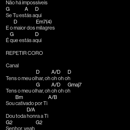
Não há 
impossíveis
G
A
D
Se Tu es
tás a
qui
D
Em7(4)
E o 
maior dos 
milagres
G
D
É 
que estás a
qui
REPETIR CORO 
Canal
D
A/D
D
Tens o meu ol
har, oh 
oh oh o
h
G
A/D
Gmaj7
Tens o meu ol
har, oh 
oh oh o
h
Bm
A/B
Sou 
cativado por Ti 
D/A
Dou toda 
honra a Ti
G2
G2
Senhor, yeah 