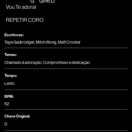
G
Gm6
D
Vou Te ado
rar   
REPETIR CORO
Escritoras:
Taya Gaukrodger, Mitch Wong, Matt Crocker
Temas:
Chamado à adoração
,
Compromisso e dedicação
Tempo:
Lento
BPM:
62
Chave Original:
D