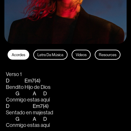
Acordes
Letra Da Música
Vídeos
Resources
Verso 1
D
Em7(4)
Bendito 
Hijo de Dios
G
A
D
Con
migo es
tas a
quí
D
Em7(4)
Sentado en 
majestad
G
A
D
Con
migo es
tas a
quí