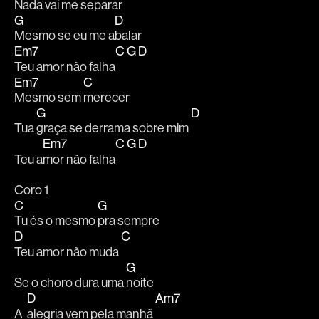
Nada vai me separar 
G
D
Mesmo se eu me a
balar
Em7
C
G
D
Teu amor não falha
Em7
C
Mesmo sem 
merecer
G
D
Tua 
graça se derrama sobre mim 
Em7
C
G
D
Teu a
mor não falha
Coro 1
C
G
Tu és o mesmo 
pra sempre
D
C
Teu amor não muda 
G
Se o choro dura uma 
noite
D
Am7
A  
alegria vem pela manhã 