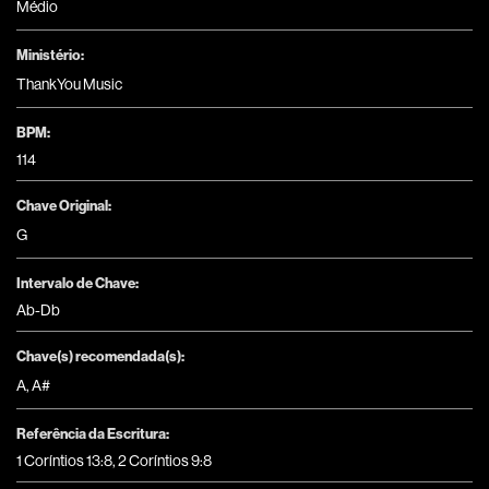
Médio
Ministério:
ThankYou Music
BPM:
114
Chave Original:
G
Intervalo de Chave:
Ab-Db
Chave(s) recomendada(s):
A
,
A#
Referência da Escritura:
1 Coríntios 13:8, 2 Coríntios 9:8