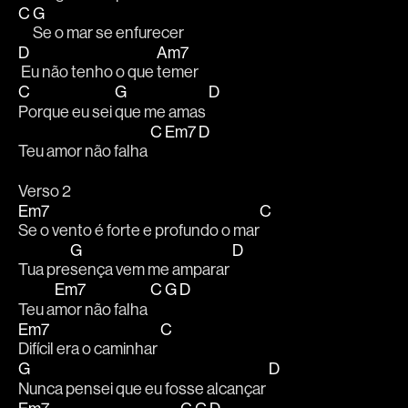
C
G
Se o mar se enfurecer
D
Am7
 Eu não tenho o que 
temer
C
G
D
Porque eu sei 
que me amas 
C
Em7
D
Teu amor não falha 
Verso 2
Em7
C
Se o vento é forte e profundo o mar
G
D
Tua pre
sença vem me amparar 
Em7
C
G
D
Teu a
mor não falha 
Em7
C
Difícil era o caminhar 
G
D
Nunca pensei que eu fosse alcançar 