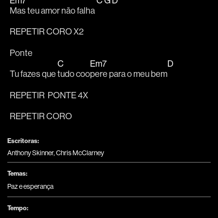
Em7
C
G
D
Mas teu amor não falha 
REPETIR CORO X2
Ponte
C
Em7
D
Tu fazes que 
tudo coo
pere para o meu bem
REPETIR  PONTE 4X
REPETIR CORO
Escritoras:
Anthony Skinner, Chris McClarney
Temas:
Paz e esperança
Tempo: