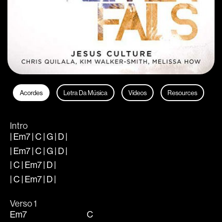
Acordes
Letra Da Música
Vídeos
Resources
Intro
| Em7 | C | G | D |
| Em7 | C | G | D |
| C | Em7 | D |
| C | Em7 | D |
Verso 1
Em7
C