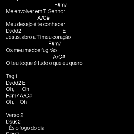
F#m7
Me envolver em Ti Se
nhor
A/C#
Meu desejo é 
te conhecer
Dadd2
E
Jesus, abro a Ti meu cora
ção  
F#m7
Os meu medos fug
irão
A/C#
O teu toque é tudo o 
que eu quero
Tag 1
Dadd2
E
Oh, 
Oh
F#m7
A/C#
Oh, 
Oh
Verso 2
Dsus2
   És o fogo do dia