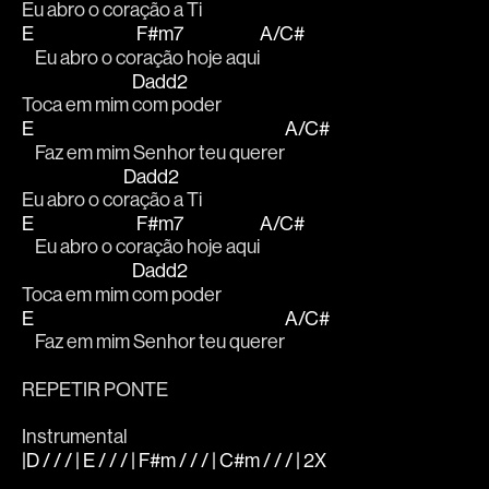
Eu abro o co
ração a Ti
E
F#m7
A/C#
    Eu abro o co
ração hoje aqui
Dadd2
Toca em mim 
com poder
E
A/C#
    Faz em mim Senhor teu querer
Dadd2
Eu abro o co
ração a Ti
E
F#m7
A/C#
    Eu abro o co
ração hoje aqui
Dadd2
Toca em mim 
com poder
E
A/C#
    Faz em mim Senhor teu querer
REPETIR PONTE
Instrumental
|D / / / | E / / / | F#m / / / | C#m / / / |
2X