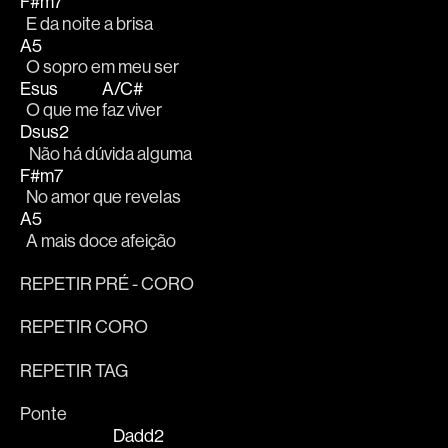
F#m7
  E da noite a brisa
A5
  O sopro em meu ser
Esus
A/C#
  O que me 
faz viver
Dsus2
   Não há dúvida alguma
F#m7
  No amor que revelas
A5
  A mais doce afeição
REPETIR PRÉ - CORO
REPETIR CORO
REPETIR TAG
Ponte
Dadd2