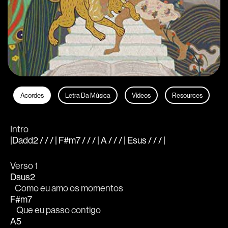
Acordes
Letra Da Música
Vídeos
Resources
Intro
|Dadd2 / / / | F#m7 / / / | A / / / | Esus / / / |
Verso 1
Dsus2
   Como eu amo os momentos
F#m7
    Que eu passo contigo
A5