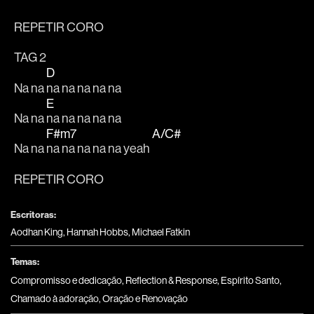
REPETIR CORO
TAG 2 
D
Na na 
na na na na na
E
Na na 
na na na na na
F#m7
A/C#
Na na 
na na na na na yeah 
REPETIR CORO
Escritoras:
Aodhan King, Hannah Hobbs, Michael Fatkin
Temas:
Compromisso e dedicação
,
Reflection & Response
,
Espírito Santo
,
Chamado à adoração
,
Oração e Renovação