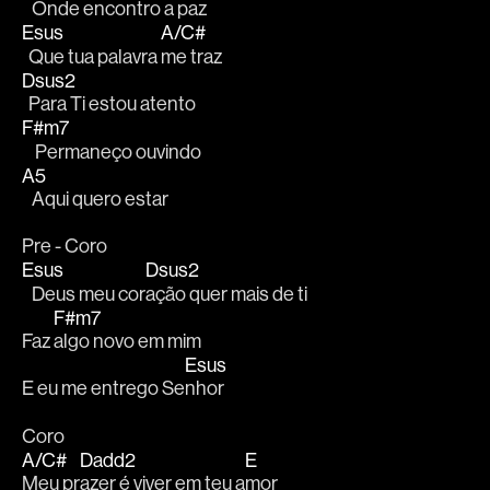
   Onde encontro a paz
Esus
A/C#
  Que tua palavra 
me traz
Dsus2
  Para Ti estou atento
F#m7
    Permaneço ouvindo
A5
   Aqui quero estar
Pre - Coro
Esus
Dsus2
   Deus meu cor
ação quer mais de ti
F#m7
Faz 
algo novo em mim
Esus
E eu me entrego Se
nhor
Coro
A/C#
Dadd2
E
Meu pr
azer é viver em teu a
mor