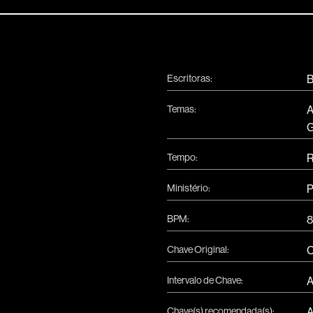
Escritoras:
B
Temas:
A
G
Tempo:
R
Ministério:
P
BPM:
8
Chave Original:
Intervalo de Chave:
A
Chave(s) recomendada(s):