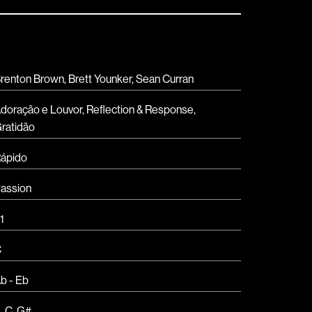
renton Brown, Brett Younker, Sean Curran
doração e Louvor
,
Reflection & Response
,
ratidão
ápido
assion
1
C
b - Eb
A
,
C
,
G#