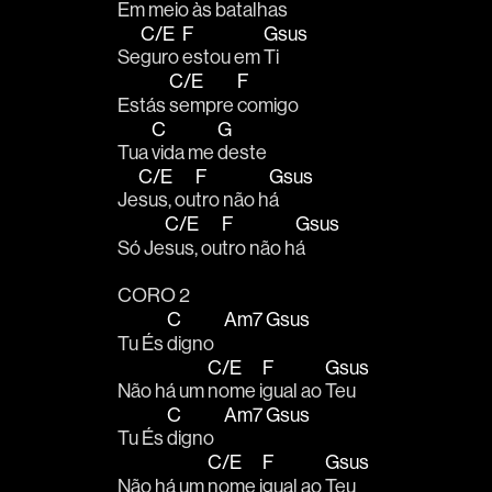
Em 
meio às 
batalhas 
C/E
F
Gsus
Se
guro 
estou em 
Ti 
C/E
F
Estás 
sempre 
comigo
C
G
Tua 
vida me 
deste 
C/E
F
Gsus
Je
sus, ou
tro não h
á 
C/E
F
Gsus
Só Je
sus, ou
tro não h
á
CORO 2
C
Am7
Gsus
Tu És 
digno   
C/E
F
Gsus
Não há um 
nome i
gual ao 
Teu 
C
Am7
Gsus
Tu És 
digno   
C/E
F
Gsus
Não há um 
nome i
gual ao 
Teu