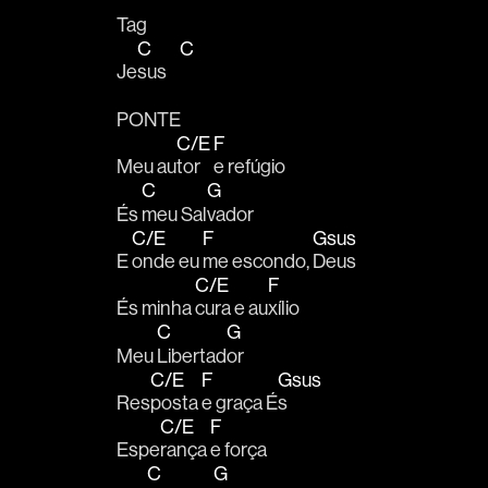
Tag
C
C
Je
sus    
PONTE
C/E
F
Meu au
tor 
e refúgio
C
G
És 
meu Sal
vador 
C/E
F
Gsus
E 
onde eu 
me escondo, 
Deus 
C/E
F
És minha 
cura e au
xílio
C
G
Meu 
Libertad
or 
C/E
F
Gsus
Res
posta 
e graça É
s 
C/E
F
Espe
rança 
e força 
C
G