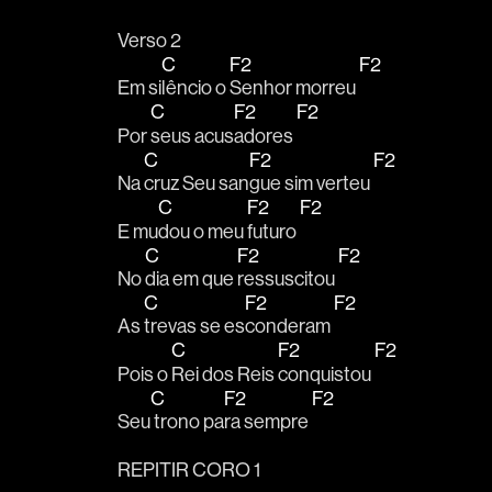
Verso 2
C
F2
F2
Em si
lêncio o 
Senhor morreu 
C
F2
F2
Por 
seus acus
adores 
C
F2
F2
Na 
cruz Seu san
gue sim verteu 
C
F2
F2
E mu
dou o meu 
futuro 
C
F2
F2
No 
dia em que 
ressuscitou 
C
F2
F2
As 
trevas se es
conderam 
C
F2
F2
Pois o 
Rei dos Reis 
conquistou 
C
F2
F2
Seu
 trono pa
ra sempre 
REPITIR CORO 1