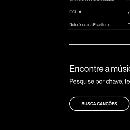
CCLI #:
7
Referência da Escritura:
F
Encontre a músic
Pesquise por chave, tem
BUSCA CANÇÕES