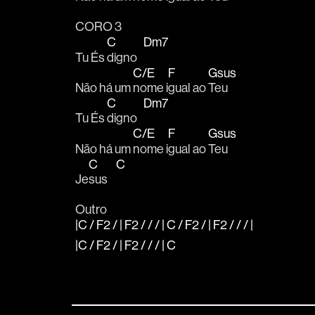
CORO 3
C
Dm7
Tu És 
digno   
C/E
F
Gsus
Não há um 
nome i
gual ao 
Teu 
C
Dm7
Tu És 
digno   
C/E
F
Gsus
Não há um 
nome i
gual ao 
Teu
C
C
Je
sus    
Outro
|C / F2 / | F2 / / / | C / F2 / | F2 / / / |
|C / F2 / | F2 / / / | C