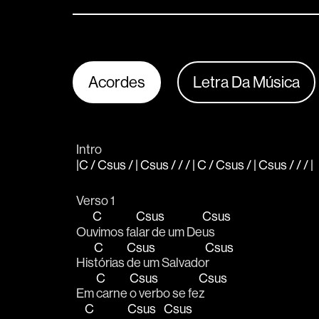
Acordes
Letra Da Música
Intro
|C / Csus / | Csus / / / | C / Csus / | Csus / / / |
Verso 1
C
Csus
Csus
Ou
vimos fa
lar de um De
us 
C
Csus
Csus
His
tórias 
de um Salvado
r 
C
Csus
Csus
Em 
carne 
o verbo se fe
z 
C
Csus
Csus