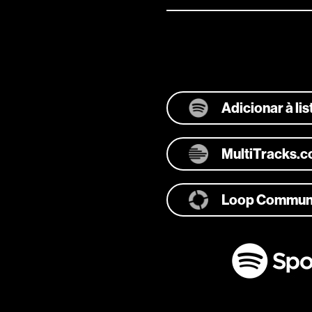
Adicionar à li
MultiTracks.
Loop Commun