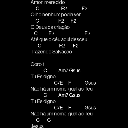
A
mor ime
recido 
C
F2
F2
Ol
ho nenhum 
podia ver 
C
F2
F2
O 
Deus da cr
iação 
C
F2
F2
A
té que 
o céu aqui desce
u 
C
F2
F2
Tra
zendo Sal
vação 
Coro 1
C
Am7
Gsus
Tu És 
digno   
C/E
F
Gsus
Não há um 
nome i
gual ao 
Teu 
C
Am7
Gsus
Tu És 
digno   
C/E
F
Gsus
Não há um 
nome i
gual ao 
Teu 
C
C
Je
sus    