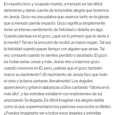
En nuestro loco y ocupado mundo, a menudo es tan difícil
detenerse y darse cuenta de la increíble alegría que tenemos
en Jesús. Gozo es una palabra que usamos tanto en la iglesia
que a menudo pierde impacto. Gozo significa simplemente
tener un intenso sentimiento de felicidad o deleite en algo.
Cuando piensas en el gozo, ¿qué es lo primero que te viene a
la mente? Tal vez la emoción de recibir un nuevo regalo. Tal vez
la felicidad cuando pasas tiempo con alguien que amas. Tal
vez consuelo cuando te sientes perdido o asustado. El gozo
es todas estas cosas y más. Jesús vino a traernos gozo
cuando creemos en Él, pero ¿sabías que el gozo también
marcó su nacimiento? ¡El nacimiento de Jesús hizo que todo
el cielo y la tierra cantaran, literalmente! Los ángeles
aparecieron y gritaron alabanzas a Dios cantando "Gloria en lo
más alto", y las estrellas estallaron con explosiones de luz
anunciando Su llegada. Es difícil imaginar una alegría visible
como la que experimentaron los pastores esa noche en Belén.
¿Puedes imaginarte ver a todos esos ángeles y estrellas