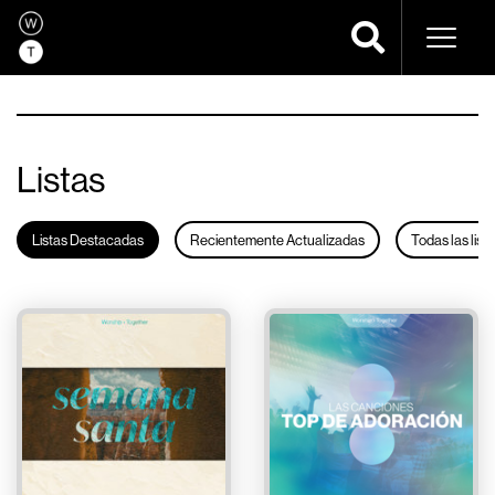
Navega
Listas
Listas Destacadas
Recientemente Actualizadas
Todas las list