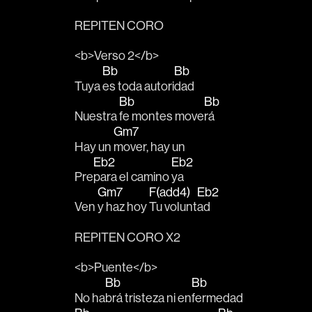
REPITEN CORO
<b>Verso 2</b>
Bb
Bb
Tuya 
es toda autori
dad
Bb
Bb
Nuestra 
fe montes move
rá
Gm7
Hay un 
mover, hay un 
Eb2
Eb2
Pre
para el camino 
ya
Gm7
F(add4)
Eb2
Ven 
y haz hoy 
Tu volunt
ad  
REPITEN CORO X2
<b>Puente</b>
Bb
Bb
No ha
brá tristeza ni en
fermedad