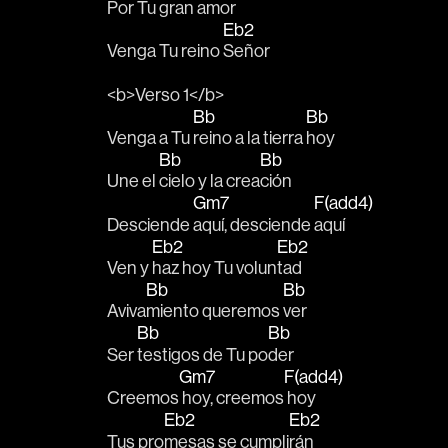
Por Tu gran 
amor
Eb2
Venga Tu reino 
Señor
<b>Verso 1</b>
Bb
Bb
Venga a Tu 
reino a la tierra 
hoy 
Bb
Bb
Une el 
cielo y la crea
ción
Gm7
F(add4)
Desciende 
aquí, desciende 
aquí
Eb2
Eb2
Ven y 
haz hoy Tu volun
tad
Bb
Bb
Aviva
miento queremos 
ver
Bb
Bb
Ser 
testigos de Tu po
der
Gm7
F(add4)
Creemos
 hoy, creemos
 hoy
Eb2
Eb2
Tus pro
mesas se cumpli
rán