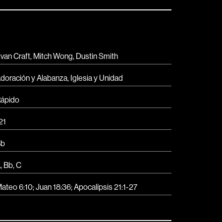
van Craft, Mitch Wong, Dustin Smith
doración y Alabanza
,
Iglesia y Unidad
ápido
21
Bb
A
,
Bb
,
C
ateo 6:10; Juan 18:36; Apocalípsis 21:1-27