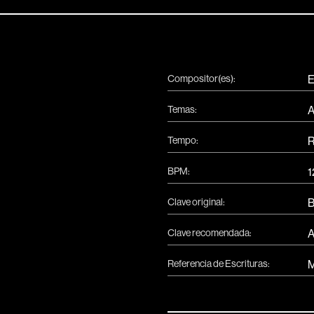
Compositor(es):
E
Temas:
A
Tempo:
R
BPM:
1
Clave original:
Clave recomendada:
Referencia de Escrituras:
M