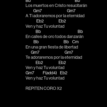
Bb
Bb
Los muertos en Cristo resu
citarán
Gm7
Gm7
A Ti 
adoraremos por la 
eternidad
Eb2
Eb2
Ven y 
haz Tu volun
tad
Bb
Bb
En ca
lles de oro todos danza
rán
Bb
Bb
Cm
En u
na gran fiesta de
 liber
tad
Gm7
Gm7
Te 
adoraremos por la 
eternidad
Eb2
Eb2
Ven y
 haz Tu volun
tad 
Gm7
F(add4)
Eb2
Ven y haz
 Tu volunt
ad 
REPITEN CORO X2