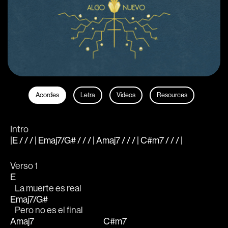
Acordes
Letra
Videos
Resources
Intro
|E / / / | Emaj7/G# / / / | Amaj7 / / / | C#m7 / / / |
Verso 1
E
   La muerte es real
Emaj7/G#
   Pero no es el final
Amaj7
C#m7