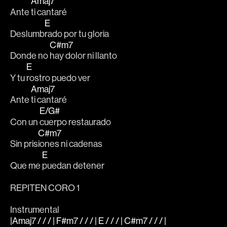
Amaj7
Ante 
ti cantaré
E
Deslumb
rado por tu gloria
C#m7
Donde no 
hay dolor ni llanto
E
Y tu 
rostro puedo ver
Amaj7
Ante 
ti cantaré
E/G#
Con un 
cuerpo restaurado
C#m7
Sin pris
iones ni cadenas
E
Que me 
puedan detener
REPITEN CORO 1
Instrumental
|Amaj7 / / / | F#m7 / / / | E / / / | C#m7 / / / |