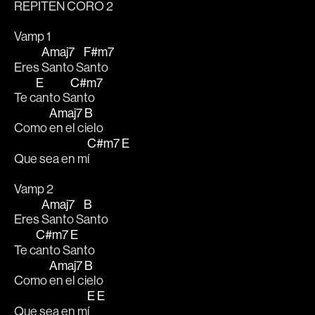
REPITEN CORO 2
Vamp 1
Amaj7
F#m7
Eres 
Santo S
anto
E
C#m7
Te c
anto S
anto
Amaj7
B
Como 
en el c
ielo
C#m7
E
Que sea en m
í   
Vamp 2
Amaj7
B
Eres 
Santo S
anto
C#m7
E
Te c
anto S
anto
Amaj7
B
Como 
en el c
ielo
E
E
Que sea en m
í   