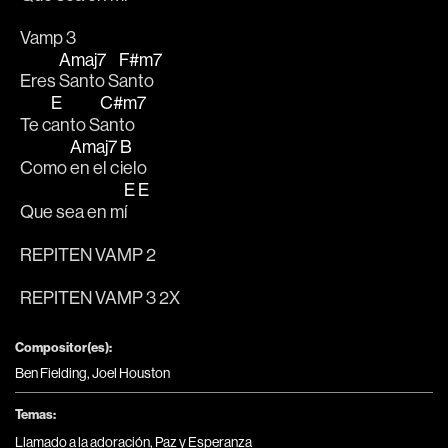
Vamp 3
Amaj7
F#m7
Eres 
Santo S
anto
E
C#m7
Te c
anto S
anto
Amaj7
B
Como 
en el c
ielo
E
E
Que sea en m
í   
REPITEN VAMP 2
REPITEN VAMP 3 2X
Compositor(es):
Ben Fielding, Joel Houston
Temas:
Llamado a la adoración
,
Paz y Esperanza