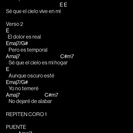
E
E
Sé que el cielo vive en m
í   
Verso 2
E
  El dolor es real
Emaj7/G#
   Pero es temporal
Amaj7
C#m7
   Sé que el cielo es mi ho
gar
E
   Aunque oscuro esté
Emaj7/G#
   Yo no temeré
Amaj7
C#m7
   No dejaré de ala
bar
REPITEN CORO 1
PUENTE