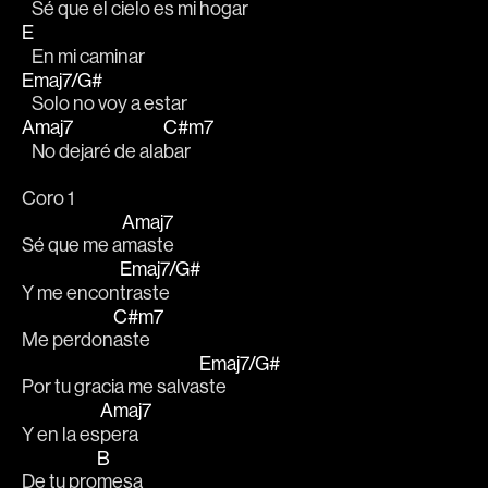
   Sé que el cielo es mi ho
gar 
E
   En mi caminar
Emaj7/G#
   Solo no voy a estar
Amaj7
C#m7
   No dejaré de ala
bar
Coro 1
Amaj7
Sé que me a
maste
Emaj7/G#
Y me encon
traste
C#m7
Me perdon
aste
Emaj7/G#
Por tu gracia me salva
ste
Amaj7
Y en la es
pera
B
De tu pro
mesa