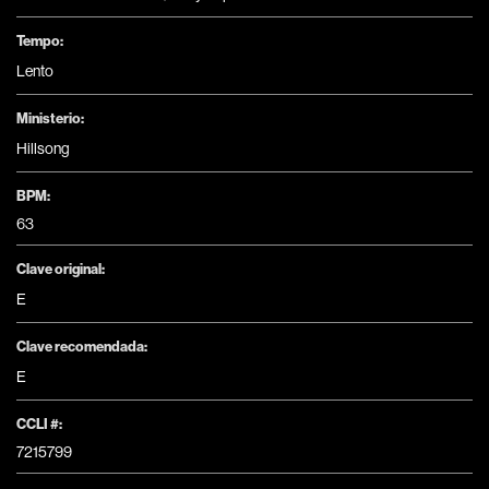
Tempo:
Lento
Ministerio:
Hillsong
BPM:
63
Clave original:
E
Clave recomendada:
E
CCLI #:
7215799