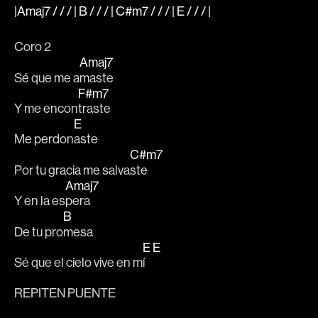
|Amaj7 / / / | B / / / | C#m7 / / / | E / / / |
Coro 2
Amaj7
Sé que me a
maste
F#m7
Y me encon
traste
E
Me perdon
aste
C#m7
Por tu gracia me salva
ste
Amaj7
Y en la es
pera
B
De tu pro
mesa
E
E
Sé que el cielo vive en m
í   
REPITEN PUENTE