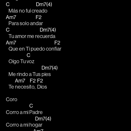
C
Dm7(4)
   Más no fuí cr
eado
Am7
F2
   Para solo an
dar
C
Dm7(4)
   Tu amor me re
cuerda
Am7
F2
   Que en Ti puedo con
fiar
C
   Oigo Tu 
voz
Dm7(4)
   Me rindo a Tus 
pies
Am7
F2
F2
   Te 
necesi
to,  
Dios
Coro
C
Corro a mi 
Padre
Dm7(4)
Corro a mi ho
gar