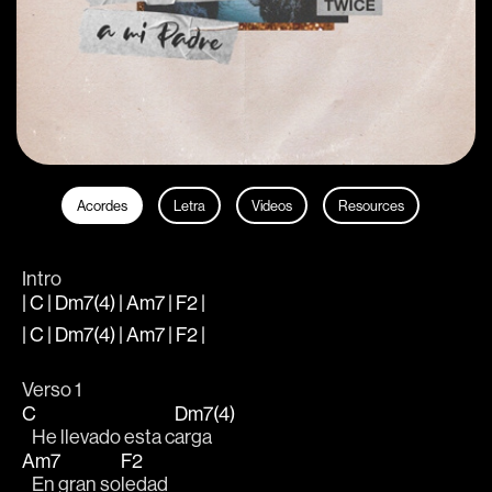
Acordes
Letra
Videos
Resources
Intro
| C | Dm7(4) | Am7 | F2 |
| C | Dm7(4) | Am7 | F2 |
Verso 1
C
Dm7(4)
   He llevado esta c
arga
Am7
F2
   En gran so
ledad