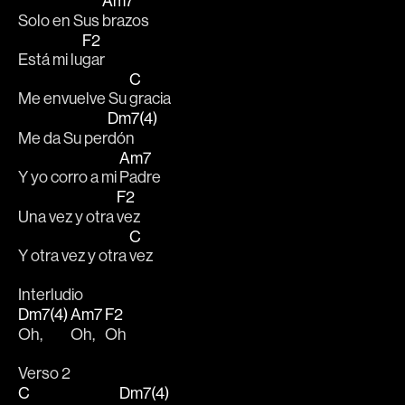
Am7
Solo en Sus 
brazos
F2
Está mi lu
gar
C
Me envuelve Su 
gracia
Dm7(4)
Me da Su per
dón
Am7
Y yo corro a mi 
Padre
F2
Una vez y otra 
vez
C
Y otra vez y otra 
vez
Interludio
Dm7(4)
Am7
F2
Oh, 
Oh, 
Oh
Verso 2
C
Dm7(4)