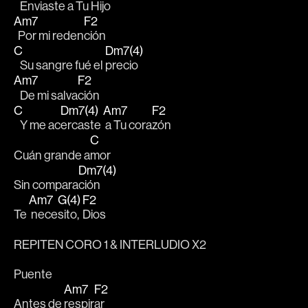
   Enviaste a Tu 
Hijo
Am7
F2
  Por mi reden
ción
C
Dm7(4)
   Su sangre fué el 
precio
Am7
F2
   De mi salva
ción
C
Dm7(4)
Am7
F2
   Y me ac
ercaste 
 a Tu cora
zón
C
Cuán grande a
mor
Dm7(4)
Sin compara
ción
Am7
G(4)
F2
Te 
 nece
sito, 
Dios 
REPITEN CORO 1 & INTERLUDIO X2
Puente
Am7
F2
Antes de 
respir
ar