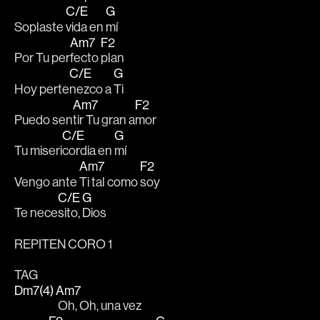
C/E
G
Soplaste 
vida en 
mí
Am7
F2
Por Tu per
fecto 
plan
C/E
G
Hoy perte
nezco a 
Ti
Am7
F2
Puedo sen
tir Tu gran a
mor
C/E
G
Tu miseri
cordia en 
mí
Am7
F2
Vengo ante 
Ti tal como 
soy
C/E
G
Te nece
sito, 
Dios
REPITEN CORO 1
TAG
Dm7(4)
Am7
 Oh, Oh, una vez 