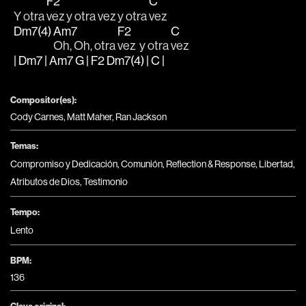
F2
C
Y otra 
vez y otra vez y otra 
vez
Dm7(4)
Am7
F2
C
Oh, Oh, otra 
vez  y otra 
vez
| Dm7 | Am7 G | F2 Dm7(4) | C |
Compositor(es):
Cody Carnes, Matt Maher, Ran Jackson
Temas:
Compromiso y Dedicación
,
Comunión
,
Reflection & Response
,
Libertad
,
Atributos de Dios
,
Testimonio
Tempo:
Lento
BPM:
136
Clave original: