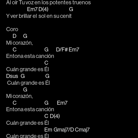
Al oír Tu 
voz en los po
tentes truenos 
Em7
D(4)
G
Y ver brill
ar el 
sol en su cen
it
Coro
D
G
Mi 
cora
zón, 
C
G
D/F#
Em7
En
tona esta can
ción  
C
Cuán grande es 
Él
Dsus
G
G
 Cuán 
grande es 
Él
G
Mi cora
zón,  
C
G
Em7
En
tona esta can
ción   
C
D(4)
Cuán grande es 
Él 
Em
Gmaj7/D
Cmaj7
Cuán grande es 
Él     