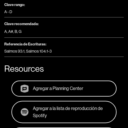
Clave rango:
A - D
Clave recomendada:
A
,
A#
,
B
,
G
Referencia de Escrituras:
Salmos 93:1, Salmos 104:1-3
Resources
Agregar a Planning Center
Agregar a la lista de reproducción de
Spotify