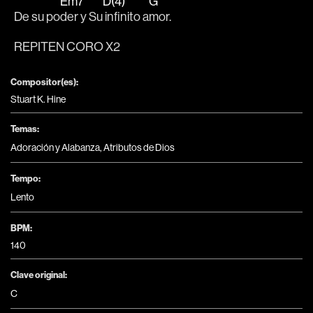
Em7
D(4)
G
De su po
der y Su
 infinito a
mor. 
REPITEN CORO X2
Compositor(es):
Stuart K. Hine
Temas:
Adoración y Alabanza
,
Atributos de Dios
Tempo:
Lento
BPM:
140
Clave original:
C