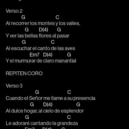
Verso 2
G
C
Al reco
rrer los montes 
y los valles, 
G
D(4)
G
Y ver las 
bellas 
flores al 
pasar 
G
C
Al escu
char el canto 
de las aves 
Em7
D(4)
G
Y el murmu
rar de 
claro mana
ntial 
REPITEN CORO  
Verso 3
G
C
Cuando el Se
ñor me llame a 
su presencia
G
D(4)
G
Al dulce ho
gar, al 
cielo de esplen
dor
G
C
Le adora
ré cantando la gran
deza