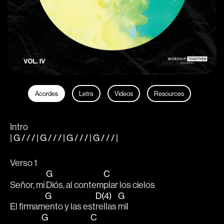
Acordes
Letra
Videos
Resources
Intro
| G / / / | G / / / | G / / / | G / / / |
Verso 1
G
C
Señor, mi 
Diós, al contem
plar los cielos 
G
D(4)
G
El firmam
ento y las est
rellas 
mil 
G
C