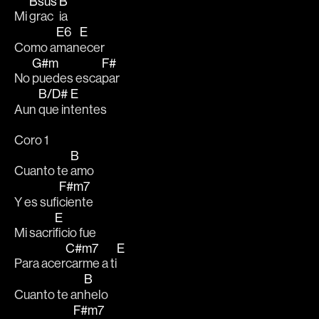
Bsus
B
Mi 
grac
ia 
E6
E
Como a
man
ecer
G#m
F#
No 
puedes esca
par 
B/D#
E
Aun 
que in
tentes
Coro 1
B
Cuanto te 
amo 
F#m7
Y es sufi
ciente
E
Mi sacri
ficio fue 
C#m7
E
Para acer
carme a ti
B
Cuanto te an
helo 
F#m7