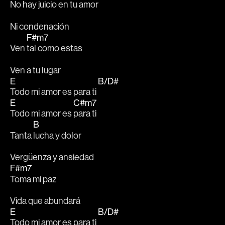
No hay 
juicio en tu amor 
Ni condenación
F#m7
Ven 
tal como estas 
Ven a tu lugar
E
B/D#
Todo mi amor es para ti 
E
C#m7
Todo mi amor es 
para ti
B
Tanta 
lucha y dolor 
Vergüenza y ansiedad 
F#m7
Toma mi paz
Vida que abundará
E
B/D#
Todo mi amor es para ti 