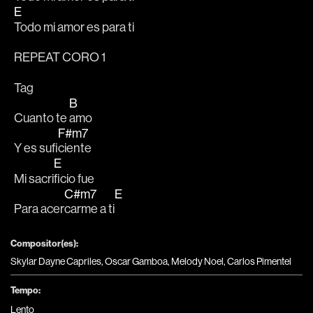
E
Todo mi amor es para ti
REPEAT CORO 1
Tag
B
Cuanto te 
amo 
F#m7
Y es sufi
ciente
E
Mi sacri
ficio fue 
C#m7
E
Para acer
carme a ti
Compositor(es):
Skylar Dayne Capriles, Oscar Gamboa, Melody Noel, Carlos Pimentel
Tempo:
Lento