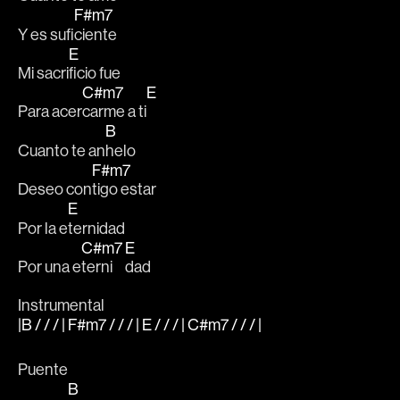
F#m7
Y es sufi
ciente
E
Mi sacri
ficio fue 
C#m7
E
Para acer
carme a ti
B
Cuanto te an
helo 
F#m7
Deseo con
tigo estar 
E
Por la e
ternidad 
C#m7
E
Por una e
terni
dad
Instrumental
|B / / / | F#m7 / / / | E / / / | C#m7 / / / |
Puente
B