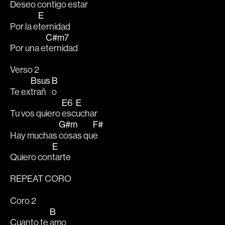
Deseo con
tigo estar 
E
Por la e
ternidad 
C#m7
Por una e
ternidad
Verso 2
Bsus
B
Te ex
trañ
o
E6
E
Tu vos quiero 
esc
uchar 
G#m
F#
Hay muchas 
cosas qu
e 
E
Quiero con
tarte
REPEAT CORO
Coro 2
B
Cuanto te 
amo 