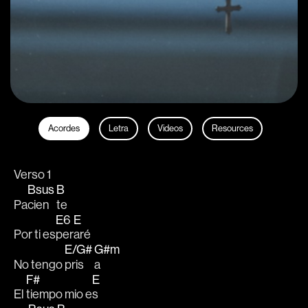
Acordes
Letra
Videos
Resources
Verso 1
Bsus
B
Pa
cien
te
E6
E
Por ti es
per
aré 
E/G#
G#m
No tengo 
pris
a 
F#
E
El 
tiempo mio e
s