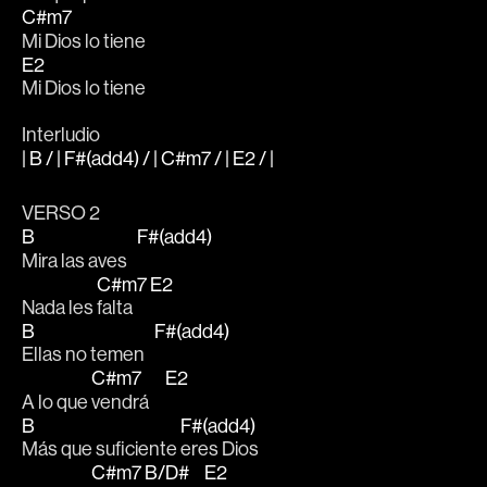
C#m7
Mi Dios lo tiene
E2
Mi Dios lo tiene
Interludio
| B / | F#(add4) / | C#m7 / | E2 / |
VERSO 2  
B
F#(add4)
Mira las aves   
C#m7
E2
Nada les 
falta    
B
F#(add4)
Ellas no temen   
C#m7
E2
A lo que 
vendrá     
B
F#(add4)
Más que suficiente 
eres Dios
C#m7
B/D#
E2