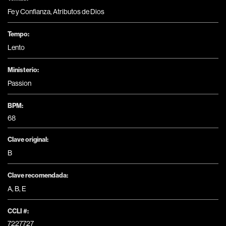
Fe y Confianza
,
Atributos de Dios
Tempo:
Lento
Ministerio:
Passion
BPM:
68
Clave original:
B
Clave recomendada:
A
,
B
,
E
CCLI #:
7227727