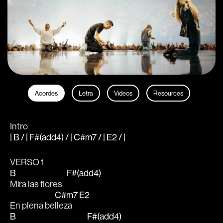
Acordes
Letra
Videos
Resources
Intro
| B / | F#(add4) / | C#m7 / | E2 / |
VERSO 1
B
F#(add4)
Mira las flores   
C#m7
E2
En plena be
lleza    
B
F#(add4)