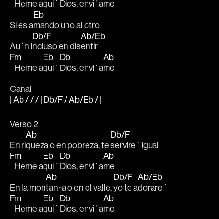
   Heme a
qui´ Dios, envi´a
me 
Eb
Si es a
mando uno al otro 
Db/F
Ab/Eb
Au´n i
ncluso en dis
entir 
Fm
Eb
Db
Ab
   Heme a
qui´ 
Dios, envi´a
me
Canal
| Ab / / / | Db/F / Ab/Eb / |
Verso 2
Ab
Db/F
En ri
queza o en pobreza, te 
servire´ igual 
Fm
Eb
Db
Ab
   Heme a
qui´ 
Dios, envi´a
me
Ab
Db/F
Ab/Eb
En la mon
tan~a o en el valle, 
yo te a
dorare´  
Fm
Eb
Db
Ab
   Heme a
qui´ 
Dios, envi´a
me 