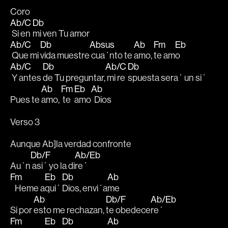
Coro
Ab/C
Db
 Si en 
mi ven Tu amor 
Ab/C
Db
Absus
Ab
Fm
Eb
 Que mi 
vida muestre
 cua´nto te 
amo, 
te am
o 
Ab/C
Db
Ab/C
Db
 Y antes 
de Tu preguntar,
 mi re
spuesta sera´ un si´ 
Ab
Fm
Eb
Ab
Pues te 
amo, 
 te  
amo
  Dios  
Verso 3
Aunque Ab]la verdad confronte
Db/F
Ab/Eb
Au´n
 asi´ yo la di
re´ 
Fm
Eb
Db
Ab
   Heme a
qui´ 
Dios, envi´a
me
Ab
Db/F
Ab/Eb
Si por 
esto me rechazan, 
te obedece
re´ 
Fm
Eb
Db
Ab