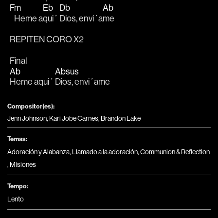
Fm
Eb
Db
Ab
   Heme a
qui´ 
Dios, envi´a
me
REPITEN CORO X2
Final
Ab
Absus
Heme aqui´ 
Dios, envi´ame
Compositor(es):
Jenn Johnson, Kari Jobe Carnes, Brandon Lake
Temas:
Adoración y Alabanza
,
Llamado a la adoración
,
Communion & Reflection
,
Misiones
Tempo:
Lento