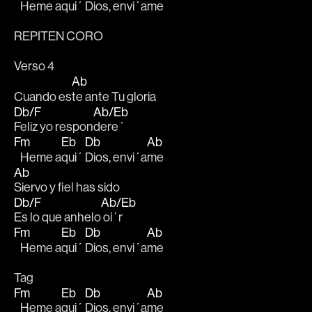
   Heme a
qui´ 
Dios, envi´a
me 
REPITEN CORO
Verso 4
Ab
Cuando es
te ante Tu gloria
Db/F
Ab/Eb
Feliz yo respon
dere´ 
Fm
Eb
Db
Ab
   Heme a
qui´ 
Dios, envi´a
me
Ab
Siervo y fiel has sido
Db/F
Ab/Eb
Es lo que anhelo
 oi´r
Fm
Eb
Db
Ab
   Heme a
qui´ 
Dios, envi´a
me
Tag
Fm
Eb
Db
Ab
   Heme a
qui´ 
Dios, envi´a
me