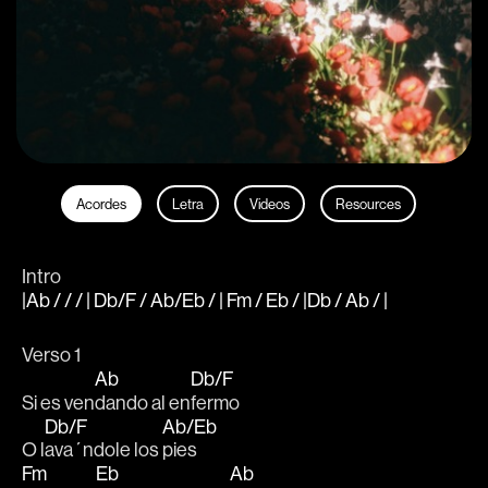
Acordes
Letra
Videos
Resources
Intro
|Ab / / / | Db/F / Ab/Eb / | Fm / Eb / |Db / Ab / |
Verso 1
Ab
Db/F
Si es ven
dando al en
fermo 
Db/F
Ab/Eb
O l
ava´ndole los 
pies
Fm
Eb
Ab