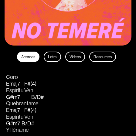
Acordes
Letra
Videos
Resources
Coro
Emaj7
F#(4)
Espíritu 
Ven
G#m7
B/D#
Quebranta
me
Emaj7
F#(4)
Espíritu 
Ven
G#m7
B/D#
Y lléna
me  