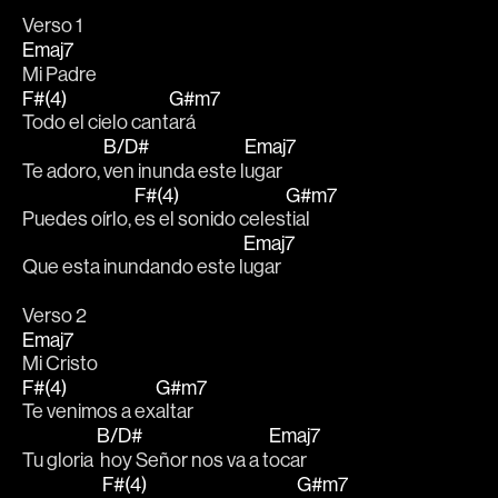
Verso 1
Emaj7
Mi Padre
F#(4)
G#m7
Todo el cielo cant
ará
B/D#
Emaj7
Te adoro, 
ven inunda este l
ugar
F#(4)
G#m7
Puedes oírlo, 
es el sonido celes
tial
Emaj7
Que esta inundando este l
ugar 
Verso 2
Emaj7
Mi Cristo
F#(4)
G#m7
Te venimos a ex
altar
B/D#
Emaj7
Tu gloria 
 hoy Señor nos va a t
ocar 
F#(4)
G#m7