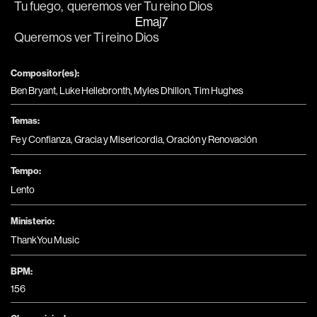
Tu fuego, 
 queremos ver Tu reino 
Dios
Emaj7
Queremos ver Ti reino 
Dios
Compositor(es):
Ben Bryant, Luke Hellebronth, Myles Dhillon, Tim Hughes
Temas:
Fe y Confianza
,
Gracia y Misericordia
,
Oración y Renovación
Tempo:
Lento
Ministerio:
ThankYou Music
BPM:
156