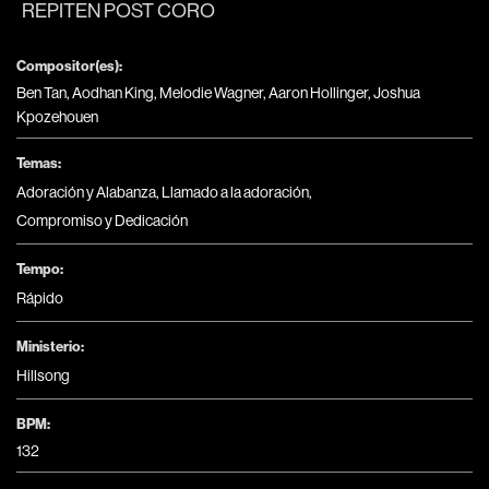
REPITEN POST CORO
Compositor(es):
Ben Tan, Aodhan King, Melodie Wagner, Aaron Hollinger, Joshua
Kpozehouen
Temas:
Adoración y Alabanza
,
Llamado a la adoración
,
Compromiso y Dedicación
Tempo:
Rápido
Ministerio:
Hillsong
BPM:
132