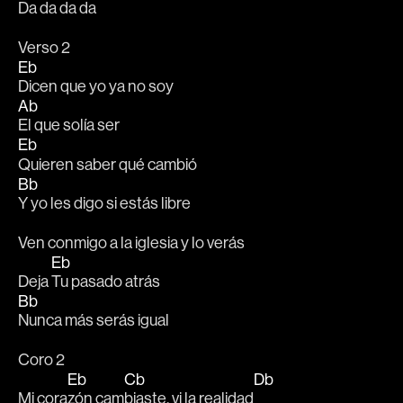
Da da 
da da
Verso 2
Eb
Dicen que yo ya no soy  
Ab
El que solía ser  
Eb
Quieren saber qué cambió  
Bb
Y yo les digo si estás libre 
Ven conmigo a la iglesia y lo verás  
Eb
Deja 
Tu pasado atrás  
Bb
Nunca más serás igual 
Coro 2
Eb
Cb
Db
Mi cora
zón cam
biaste, vi la realidad