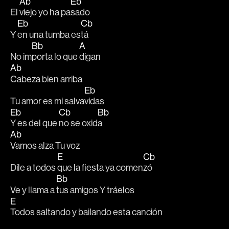
Ab
Eb
El 
viejo yo ha pa
sado
Eb
Cb
Y 
en una tumba es
tá 
Bb
A
No im
porta lo que 
digan  
Ab
Cabeza bien arriba 
Eb
Tu amor es mi salva
vidas
Eb
Cb
Bb
Y es del que 
no se oxid
a
Ab
Vamos alza Tu voz
E
Cb
Dile a todos 
que la fiesta ya comen
zó
Bb
Ve y llama a 
tus amigos Y tráelos
E
Todos saltando y bailando esta canción 