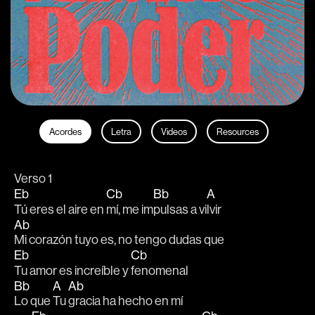
Acordes
Letra
Videos
Resources
Verso 1
Eb
Cb
Bb
A
Tú eres el aire en 
mí, me im
pulsas a vi
lvir 
Ab
Mi corazón tuyo es, no tengo dudas que 
Eb
Cb
Tu amor es increíble y 
fenomenal  
Bb
A
Ab
Lo que 
Tu 
gracia ha hecho en mí  