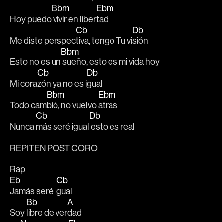
Bbm
Ebm
Hoy puedo
 vivir en liber
tad
Cb
Db
Me diste perspec
tiva, tengo Tu vi
sión 
Bbm
Esto no es un
 sueño, esto es mi vida hoy 
Cb
Db
Mi cora
zón ya no es i
gual 
Bbm
Ebm
Todo cam
bió, no vuelvo 
atrás 
Cb
Db
Nunca 
más seré igual
 esto es real
REPITEN POST CORO
Rap
Eb
Cb
Jamás seré i
gual  
Bb
A
Soy 
libre de ver
dad  