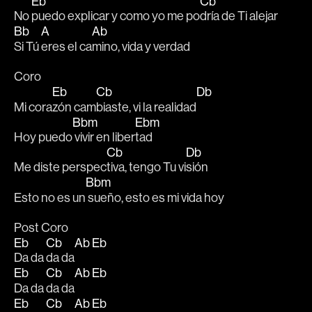
Eb
Cb
No 
puedo explicar y como yo me po
dría de Ti alejar 
Bb
A
Ab
Si Tú 
eres el ca
mino, vida y verdad 
Coro
Eb
Cb
Db
Mi cora
zón cam
biaste, vi la realidad
Bbm
Ebm
Hoy puedo
 vivir en liber
tad
Cb
Db
Me diste perspec
tiva, tengo Tu vi
sión 
Bbm
Esto no es un
 sueño, esto es mi vida hoy 
Post Coro
Eb
Cb
Ab
Eb
Da da 
da da
Eb
Cb
Ab
Eb
Da da 
da da
Eb
Cb
Ab
Eb