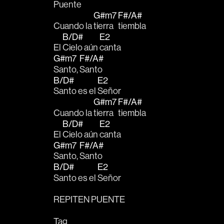
Puente
G#m7
F#/A#
Cuando la 
tierra 
tiembla
B/D#
E2
El 
Cielo aún 
canta
G#m7
F#/A#
Santo, 
Santo
B/D#
E2
Santo es el 
Señor
G#m7
F#/A#
Cuando la 
tierra 
tiembla
B/D#
E2
El 
Cielo aún 
canta
G#m7
F#/A#
Santo, 
Santo
B/D#
E2
Santo es el 
Señor
REPITEN PUENTE
Tag