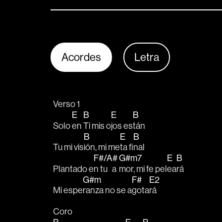
Acordes
Letra
Verso 1
E
B
E
B
Solo 
en 
Ti mis o
jos es
tán
B
E
B
Tu mi vis
ión, mi me
ta fi
nal
F#/A#
G#m7
E
B
Plantado e
n tu   a
mor, mi fe pel
ea
rá
G#m
F#
E2
Mi espe
ranza no se a
gota
rá
Coro