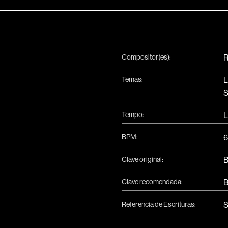
Compositor(es):
R
Temas:
L
S
Tempo:
L
BPM:
6
Clave original:
Clave recomendada:
Referencia de Escrituras:
S