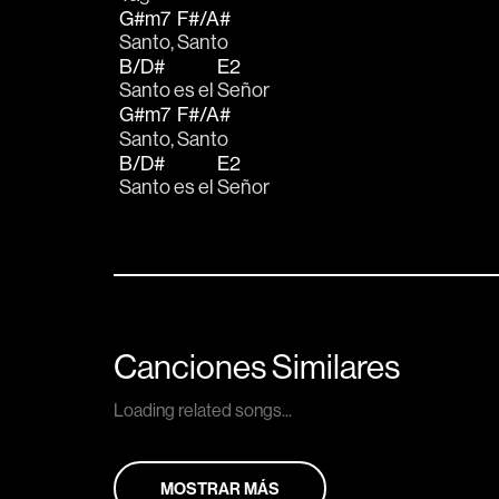
G#m7
F#/A#
Santo, 
Santo
B/D#
E2
Santo es el 
Señor
G#m7
F#/A#
Santo, 
Santo
B/D#
E2
Santo es el 
Señor
Canciones Similares
Loading related songs...
MOSTRAR MÁS