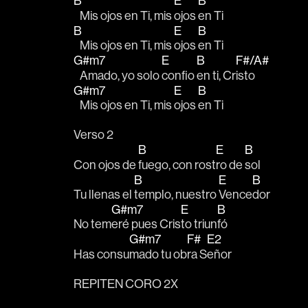
B
E
B
   Mis ojos en Ti, mis 
ojos 
en Ti
B
E
B
   Mis ojos en Ti, mis 
ojos 
en Ti
G#m7
E
B
F#/A#
   Amado, yo solo 
confio 
en ti, Cr
isto
G#m7
E
B
   Mis ojos en Ti, mis 
ojos 
en Ti
Verso 2
B
E
B
Con ojos de 
fuego, con rost
ro de 
sol
B
E
B
Tu llenas el 
templo, nuestro 
Vence
dor
G#m7
E
B
No tem
eré pues Cris
to triun
fó
G#m7
F#
E2
Has consu
mado tu ob
ra S
eñor
REPITEN CORO 2X