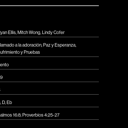
yan Ellis, Mitch Wong, Lindy Cofer
lamado a la adoración
,
Paz y Esperanza
,
ufrimiento y Pruebas
ento
9
B
B
,
D
,
Eb
almos 16:8; Proverbios 4:25-27