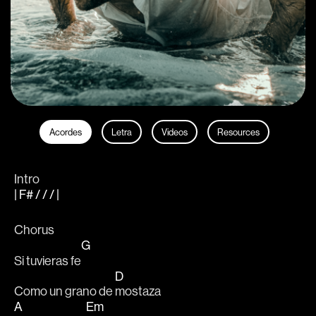
Acordes
Letra
Videos
Resources
Intro
| F# / / / |
Chorus
G
Si tuvieras fe
D
Como un grano de 
mostaza
A
Em