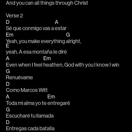
And you can all things through Christ
Verse 2
D
A
Sé que conmigo vas a 
estar
Em
G
Yeah, you make everything 
alright, 
E
yeah, A esa montaña le diré
A
Em
Even when I feel 
heathen, God with you I know I win
G
Renuévame 
D
Como Marcos Witt
A
Em
Toda mi alma yo te 
entregaré
G
Escucharé tu llamada
D
Entregas cada batalla