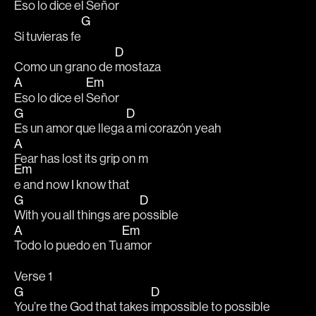
Eso lo dice el 
Señor 
G
Si tuvieras fe
D
Como un grano de 
mostaza
A
Em
Eso lo dice el 
Señor 
G
D
Es un amor que llega 
a mi corazón yeah 
A
Fear has lost its grip on m
Em
e and now I know that 			
G
D
With you all things are p
ossible
A
Em
Todo lo puedo en Tu
 amor
Verse 1
G
D
You’re the God that takes 
impossible to possible