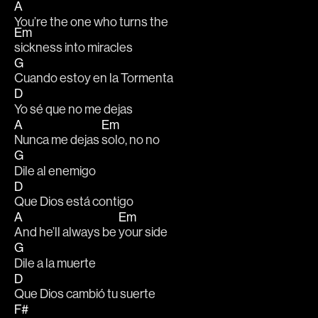
A
You’re the one who turns the 
Em
sickness into miracles  			
G
Cuando estoy en la Tormenta 
D
Yo sé que no me dejas 
A
Em
Nunca me dejas 
solo, no no				
G
Dile al enemigo
D
Que Dios está contigo 
A
Em
And he’ll always be 
your side					
G
Dile a la muerte 
D
Que Dios cambió tu suerte 
F#