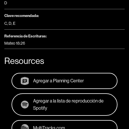
D
Clave recomendada:
C
,
D
,
E
Referencia de Escrituras:
Mateo 18:26
Resources
Agregar a Planning Center
Agregar a la lista de reproducción de
Spotify
MultiTracks.com