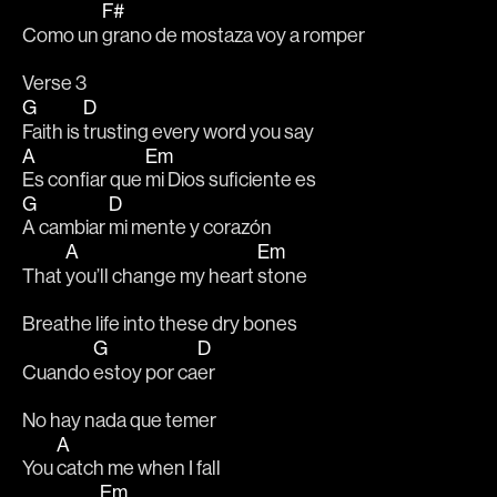
F#
Como un 
grano de mostaza voy a romper
Verse 3
G
D
Faith is 
trusting every word you say
A
Em
Es confiar que 
mi Dios suficiente es
G
D
A cambiar 
mi mente y corazón
A
Em
That 
you’ll change my heart 
stone
Breathe life into these dry bones
G
D
Cuando 
estoy por ca
er
No hay nada que temer
A
You 
catch me when I fall
Em