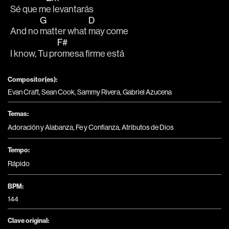
Sé que m
e levantarás
G
D
And no 
matter what 
may come
F#
I know, Tu pr
omesa firme está
Compositor(es):
Evan Craft, Sean Cook, Sammy Rivera, Gabriel Azucena
Temas:
Adoración y Alabanza
,
Fe y Confianza
,
Atributos de Dios
Tempo:
Rápido
BPM:
144
Clave original: