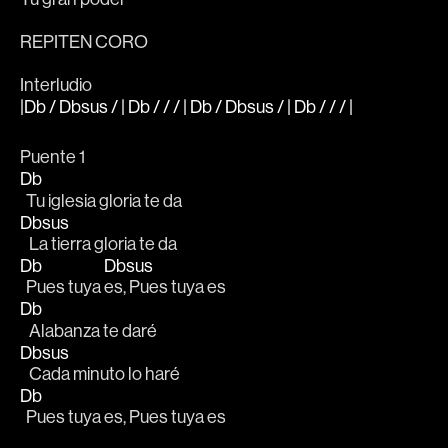
REPITEN CORO
Interludio
|Db / Dbsus / | Db / / / | Db / Dbsus / | Db / / / |
Puente 1
Db
  Tu iglesia gloria te da
Dbsus
   La tierra gloria te da
Db
Dbsus
  Pues tuya 
es, Pues tuya es
Db
   Alabanza te daré
Dbsus
   Cada minuto lo haré
Db
  Pues tuya es, Pues tuya es