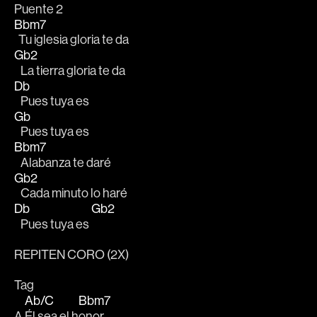
Puente 2
Bbm7
  Tu iglesia gloria te da
Gb2
   La tierra gloria te da
Db
   Pues tuya es
Gb
   Pues tuya es
Bbm7
   Alabanza te daré
Gb2
   Cada minuto lo haré
Db
Gb2
   Pues tuya es 
REPITEN CORO (2X)
Tag
Ab/C
Bbm7
A 
Él sea el h
onor