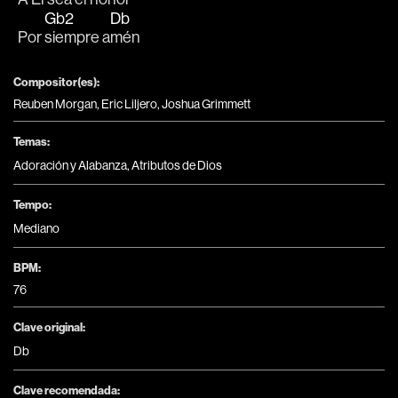
Gb2
Db
Por 
siempre a
mén
Compositor(es):
Reuben Morgan, Eric Liljero, Joshua Grimmett
Temas:
Adoración y Alabanza
,
Atributos de Dios
Tempo:
Mediano
BPM:
76
Clave original:
Db
Clave recomendada: