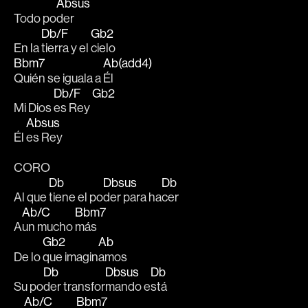
Absus
Todo po
der
Db/F
Gb2
En la 
tierra y el 
cielo
Bbm7
Ab(add4)
Quién se iguala a 
Él
Db/F
Gb2
Mi Dios 
es Rey 
Absus
Él 
es Rey
CORO
Db
Dbsus
Db
Al que 
tiene el po
der para ha
cer
Ab/C
Bbm7
A
un mucho 
más
Gb2
Ab
De lo 
que imagin
amos
Db
Dbsus
Db
Su po
der transfor
mando e
stá
Ab/C
Bbm7