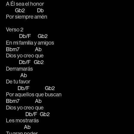
A 
Él sea el h
onor
Gb2
Db
Por 
siempre a
mén
Verso 2
Db/F
Gb2
En mi 
familia y 
amigos
Bbm7
Ab
Dios yo creo 
que
Db/F
Gb2
Derra
marás 
Ab
De tu f
avor
Db/F
Gb2
Por a
quellos que 
buscan
Bbm7
Ab
Dios yo creo 
que
Db/F
Gb2
Les mos
trarás 
Ab
Tu gran 
poder