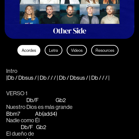
Acordes
Letra
Videos
Resources
Intro
|Db / Dbsus / | Db / / / | Db / Dbsus / | Db / / / |
VERSO 1
Db/F
Gb2
Nuestro 
Dios es más 
grande
Bbm7
Ab(add4)
Nadie como 
Él
Db/F
Gb2
El due
ño de  