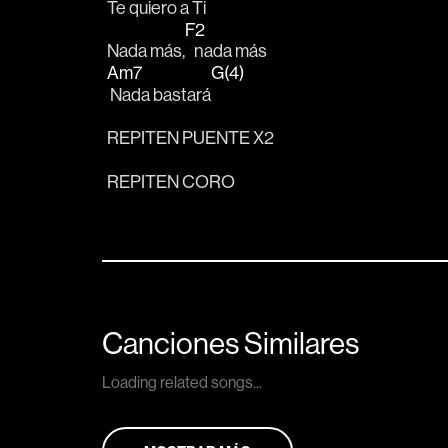
Te quiero a 
Ti
F2
Nada más,
   nada más 
Am7
G(4)
 Nada bastará
REPITEN PUENTE X2
REPITEN CORO
Canciones Similares
Loading related songs...