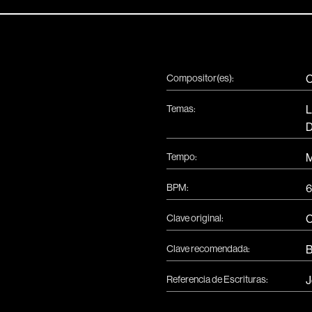
Compositor(es):
C
Temas:
L
D
Tempo:
M
BPM:
6
Clave original:
Clave recomendada:
Referencia de Escrituras:
J