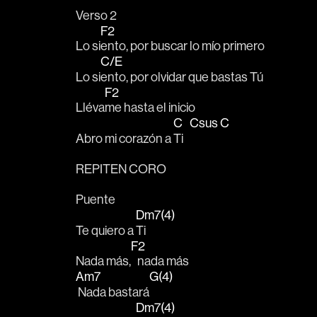
Verso 2
F2
Lo si
ento, por buscar lo mío primero 
C/E
Lo si
ento, por olvidar que bastas Tú
F2
Lléva
me hasta el inicio 
C
Csus
C
Abro mi corazón a 
Ti   
REPITEN CORO
Puente 
Dm7(4)
Te quiero a 
Ti
F2
Nada más,
   nada más 
Am7
G(4)
 Nada bastará
Dm7(4)