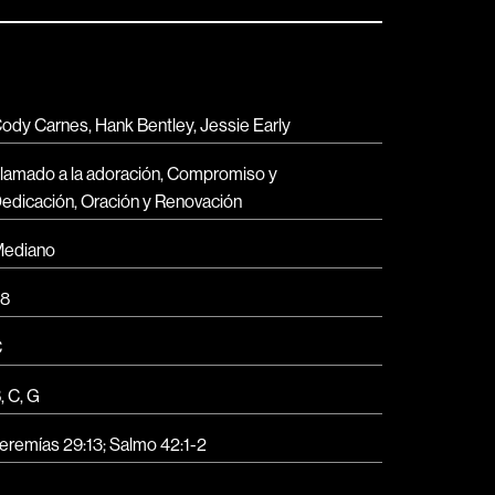
ody Carnes, Hank Bentley, Jessie Early
lamado a la adoración
,
Compromiso y
edicación
,
Oración y Renovación
ediano
8
C
B
,
C
,
G
eremías 29:13; Salmo 42:1-2