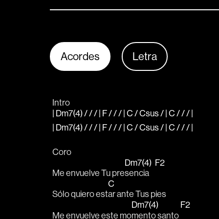
Acordes
Letra
Intro 
| Dm7(4) / / / | F / / / | C / Csus / | C / / / |
| Dm7(4) / / / | F / / / | C / Csus / | C / / / |
Coro
Dm7(4)
F2
Me envuelve Tu pre
sencia    
C
Sólo quiero est
ar ante Tus pies
Dm7(4)
F2
Me envuelve este mo
mento santo 