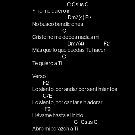
C
Csus
C
Y no me quiero 
ir  
Dm7(4)
F2
No busco bendi
ciones  
C
Cristo no me 
debes nada a mi 
Dm7(4)
F2
Más que lo que 
puedas Tu hace
r  
C
Te quiero a Ti
Verso 1
F2
Lo si
ento, por andar por sentimientos
C/E
Lo si
ento, por cantar sin adorar
F2
Lléva
me hasta el inicio 
C
Csus
C
Abro mi corazón a 
Ti   