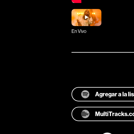
En Vivo
Agregar a la l
MultiTracks.