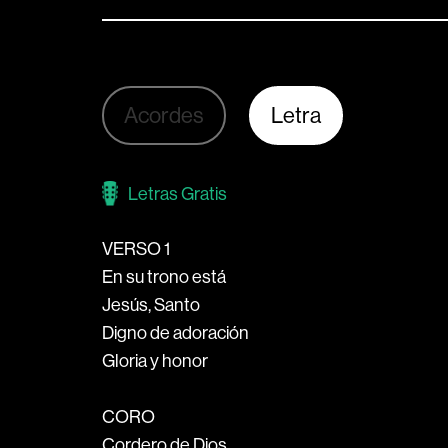
Acordes
Letra
Letras Gratis
VERSO 1
En su trono está
Jesús, Santo
Digno de adoración
Gloria y honor
CORO
Cordero de Dios