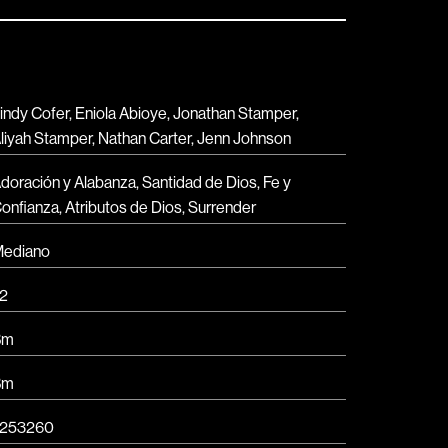
indy Cofer, Eniola Abioye, Jonathan Stamper,
liyah Stamper, Nathan Carter, Jenn Johnson
doración y Alabanza
,
Santidad de Dios
,
Fe y
onfianza
,
Atributos de Dios
,
Surrender
ediano
2
Bm
Bm
253260