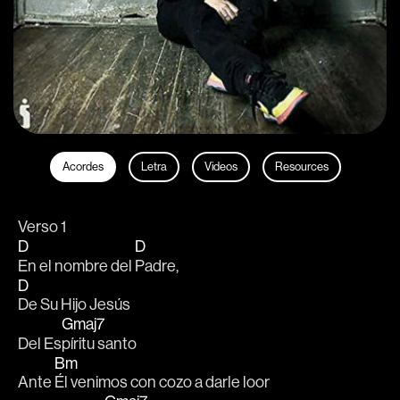
Acordes
Letra
Videos
Resources
Verso 1
D
D
En el nombre del 
Padre,
D
De Su Hijo Jesús
Gmaj7
Del Es
píritu santo
Bm
Ante 
Él venimos con cozo a darle loor