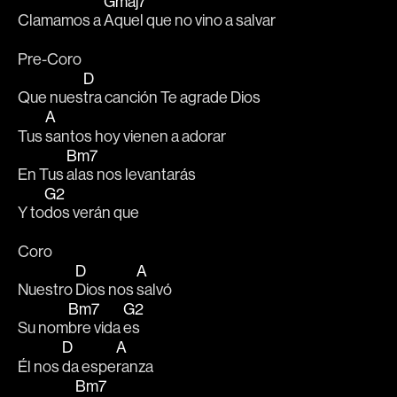
Gmaj7
Clamamos a 
Aquel que no vino a salvar 
Pre-Coro
D
Que nues
tra canción Te agrade Dios
A
Tus 
santos hoy vienen a adorar
Bm7
En Tus 
alas nos levantarás
G2
Y to
dos verán que
Coro
D
A
Nuestro 
Dios nos 
salvó
Bm7
G2
Su nom
bre vida 
es
D
A
Él nos 
da espe
ranza
Bm7