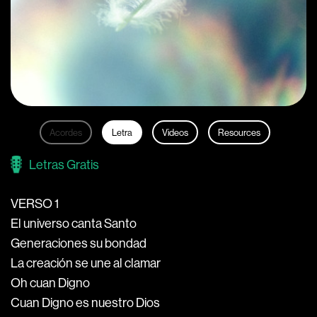
Acordes
Letra
Videos
Resources
Letras Gratis
VERSO 1
El universo canta Santo
Generaciones su bondad
La creación se une al clamar
Oh cuan Digno
Cuan Digno es nuestro Dios