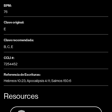
BPM:
76
Clave original:
E
Clave recomendada:
B
,
C
,
E
CCLI #:
7254452
Referencia de Escrituras:
Hebreos 10:23; Apocalipsis 4:11; Salmos 150:6
Resources