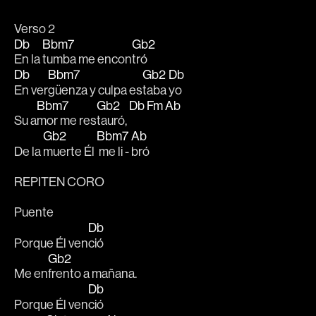
Verso 2
Db
Bbm7
Gb2
En la 
tumba me encon
tró
Db
Bbm7
Gb2
Db
En ver
güenza y culpa es
taba 
yo
Bbm7
Gb2
Db
Fm
Ab
Su a
mor me res
tauró, 
Gb2
Bbm7
Ab
De la 
muerte Él 
 me li - 
bró
REPITEN CORO
Puente
Db
Porque Él ven
ció
Gb2
Me en
frento a mañana.
Db
Porque Él ven
ció