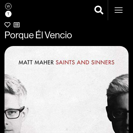
Navega
Porque Él Vencio