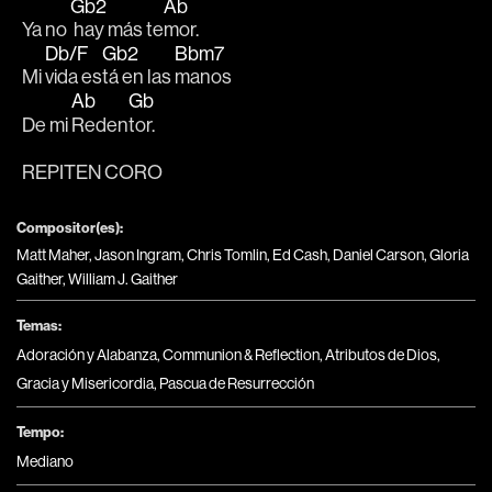
Gb2
Ab
Ya no 
 hay más te
mor.
Db/F
Gb2
Bbm7
Mi 
vida es
tá en las 
manos 
Ab
Gb
De mi 
Reden
tor. 
REPITEN CORO
Compositor(es):
Matt Maher, Jason Ingram, Chris Tomlin, Ed Cash, Daniel Carson, Gloria
Gaither, William J. Gaither
Temas:
Adoración y Alabanza
,
Communion & Reflection
,
Atributos de Dios
,
Gracia y Misericordia
,
Pascua de Resurrección
Tempo:
Mediano