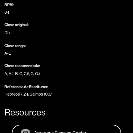
BPM:
84
Clave original:
Db
Clave rango:
A-E
Clave recomendada:
A
,
A#
,
B
,
C
,
C#
,
G
,
G#
Referencia de Escrituras:
Hebreos 7:24; Salmos 103:1
Resources
Agregar a Planning Center