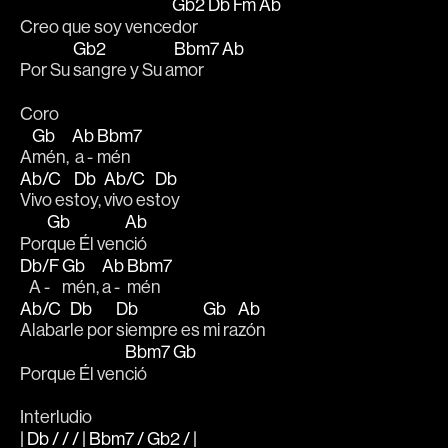
Gb2
Db
Fm
Ab
Creo que soy vence
dor   
Gb2
Bbm7
Ab
Por Su 
sangre y Su a
mor   
Coro
Gb
Ab
Bbm7
A
mén, 
 a - 
mén
Ab/C
Db
Ab/C
Db
Vivo es
toy, 
vivo es
toy
Gb
Ab
Por
que Él ven
ció
Db/F
Gb
Ab
Bbm7
   A - 
mén, 
a - 
mén
Ab/C
Db
Db
Gb
Ab
Alabar
le por 
siempre es 
mi ra
zón
Bbm7
Gb
Porque Él ven
ció 
Interludio
| Db / / / | Bbm7 / Gb2 / |