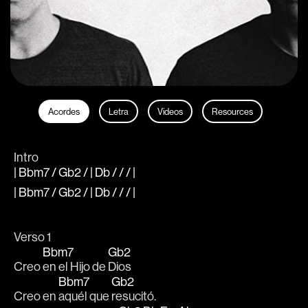
Acordes
Letra
Videos
Resources
Intro
| Bbm7 / Gb2 / | Db / / / |
| Bbm7 / Gb2 / | Db / / / |
Verso 1
Bbm7
Gb2
Creo 
en el Hijo de 
Dios
Bbm7
Gb2
Creo en 
aquél que 
resucitó.