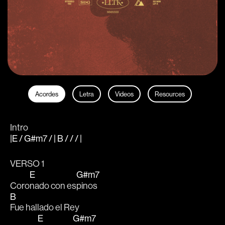
Acordes
Letra
Videos
Resources
Intro
|E / G#m7 / | B / / / |
VERSO 1
E
G#m7
Coro
nado con es
pinos
B
Fue hallado el Rey
E
G#m7