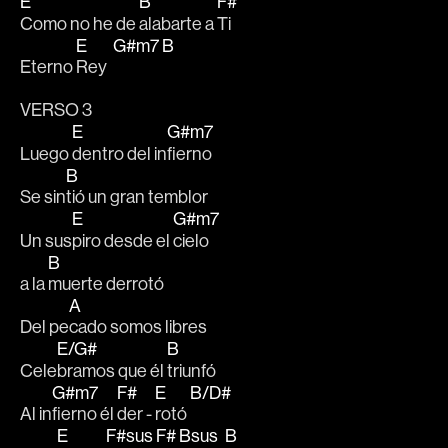
E
B
F#
Como no he de 
alabarte a 
Ti
E
G#m7
B
Eterno 
Rey  
VERSO 3
E
G#m7
Luego 
dentro del in
fierno
B
Se sin
tió un gran temblor
E
G#m7
Un sus
piro desde el 
cielo
B
a la 
muerte derrotó
A
Del pe
cado somos libres
E/G#
B
Cele
bramos que él 
triunfó
G#m7
F#
E
B/D#
Al in
fierno él 
der - 
rotó 
E
F#sus
F#
Bsus
B