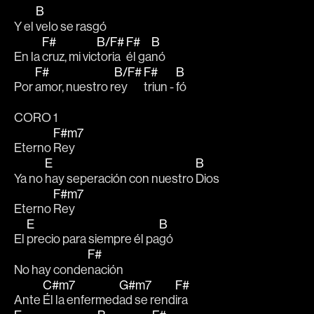
B
Y el 
velo se rasgó
F#
B/F#
F#
B
En la 
cruz, mi vic
toria 
él ga
nó
F#
B/F#
F#
B
Por 
amor, nuestro r
ey 
triun - 
fó
CORO 1
F#m7
Eterno 
Rey
E
B
Ya no 
hay seperación con nuestro 
Dios 
F#m7
Eterno 
Rey
E
B
El 
precio para siempre él pa
gó
F#
No hay conde
nación
C#m7
G#m7
F#
Ante 
Él la enfermed
ad se rend
ira