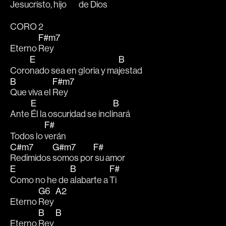
Jesu
cristo, 
hijo 
de 
Dios    
CORO 2
F#m7
Eterno 
Rey
E
B
Coro
nado sea en gloria y ma
jestad
B
F#m7
Que viva el 
Rey
E
B
Ante 
Él la oscuridad se incli
nará
F#
Todos lo 
verán
C#m7
G#m7
F#
Redimidos 
somos por
 su amor
E
B
F#
Como no he de 
alabarte a 
Ti
G6
A2
Eterno 
Rey 
B
B
Eterno 
Rey 