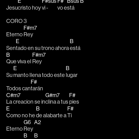
E
F#sus
F#
Bsus
B
Jesu
cristo hoy 
vi - 
vo e
stá  
CORO 3
F#m7
Eterno 
Rey
E
B
Sen
tado en su trono ahora 
está
B
F#m7
Que viva el 
Rey
E
B
Su 
manto llena todo este 
lugar
F#
Todos can
tarán
C#m7
G#m7
F#
La creacion se in
clina a tus 
pies
E
B
F#
Como no he 
de alabarte a 
Ti
G6
A2
Eterno 
Rey 
B
B