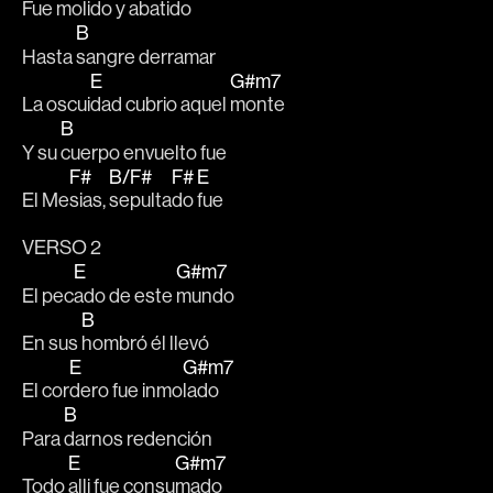
Fue mo
lido y aba
tido
B
Hasta 
sangre derramar
E
G#m7
La oscui
dad cubrio aquel 
monte
B
Y su 
cuerpo envuelto fue
F#
B/F#
F#
E
El Me
sias, 
sepulta
do 
fue
VERSO 2
E
G#m7
El pec
ado de este 
mundo
B
En sus 
hombró él llevó
E
G#m7
El cor
dero fue inmo
lado
B
Para 
darnos redención
E
G#m7
Todo 
alli fue consu
mado