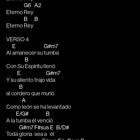
G6
A2
Eterno 
Rey 
B
B
Eterno 
Rey 
VERSO 4
E
G#m7
Al 
amanecer su 
tumba
B
Con Su 
Espiritu llenó
E
G#m7
Y su 
aliento trajo 
vida
B
al cor
dero que murió
A
Como 
león se ha levantado
E/G#
B
A la 
tumba él ven
ció
G#m7
F#sus
E
B/D#
Toda 
gloria 
sea a 
él  