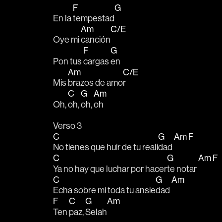
F
G
En la 
tempestad
Am
C/E
Oye mi 
canción
F
G
Pon tus 
cargas 
en
Am
C/E
Mis 
brazos de amo
r
C
G
Am
Oh, 
oh, 
oh, 
oh 
Verso 3
C
G
Am
F
No tienes que huir de tu reali
dad 
C
G
Am
F
Ya no hay que luchar por hacer
te notar 
C
G
Am
Echa sobre mi toda tu ansie
dad 
F
C
G
Am
Ten 
paz, 
Selah