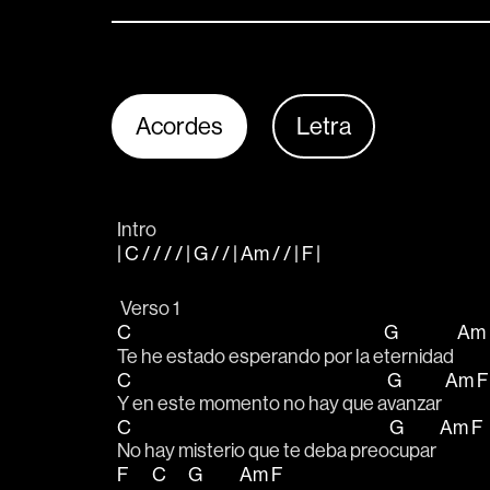
Acordes
Letra
Intro 
| C / / / / | G / / | Am / / | F |
 Verso 1
C
G
Am
Te he estado esperando por la e
ternidad 
C
G
Am
Y en este momento no hay que a
vanzar 
C
G
Am
F
No hay misterio que te deba preo
cupar 
F
C
G
Am
F