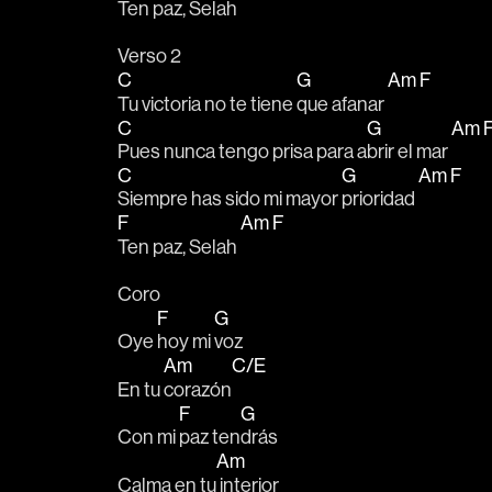
Ten 
paz, 
Selah 
Verso 2
C
G
Am
F
Tu victoria no te tiene 
que afanar 
C
G
Am
Pues nunca tengo prisa para a
brir el mar 
C
G
Am
F
Siempre has sido mi mayor 
prioridad 
F
Am
F
Ten paz, Selah 
Coro
F
G
Oye 
hoy mi 
voz
Am
C/E
En tu 
corazón
F
G
Con mi 
paz ten
drás
Am
Calma en tu
 interior