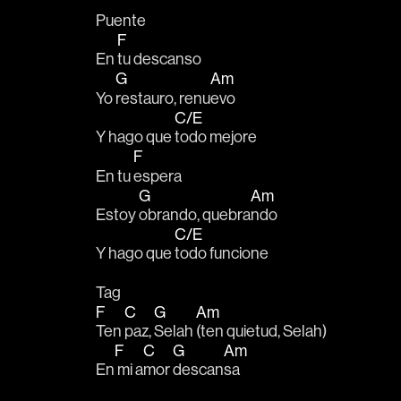
Puente
F
En 
tu descanso
G
Am
Yo 
restauro, renu
evo
C/E
Y hago que 
todo mejore
F
En tu 
espera
G
Am
Estoy 
obrando, quebra
ndo        
C/E
Y hago que 
todo funcione
Tag
F
C
G
Am
Ten 
paz, 
Selah 
(ten quietud, Selah)
F
C
G
Am
En
 mi a
mor 
descan
sa