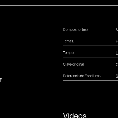
Compositor(es):
M
Temas:
F
Tempo:
L
Clave original:
Referencia de Escrituras:
S
F
F
Videos