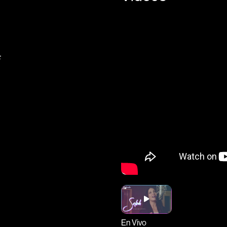
F
En Vivo