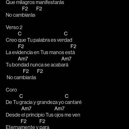
Que m
ilagros manif
estarás 
F2
F2
No cam
biarás 
Verso 2
C
C
Creo 
que Tu palabra es ver
dad 
F2
F2
La evi
dencia en Tus manos es
tá 
Am7
Am7
Tu bo
ndad nunca se acab
ará
F2
F2
 No cam
biarás 
Coro
C
C
De Tu 
gracia y grandeza yo 
cantaré
Am7
Am7
Desde 
el principio Tus 
ojos me ven
F2
F2
Eterna
mente y 
para 