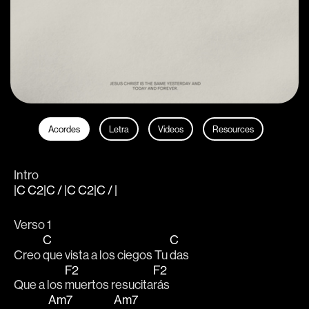
Acordes
Letra
Videos
Resources
Intro
|C C2|C / |C C2|C / |
Verso 1
C
C
Creo 
que vista a los ciegos Tu 
das
F2
F2
Que a los 
muertos resucita
rás
Am7
Am7