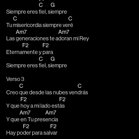
C
G
Siempre eres 
fiel, s
iempre
C
C
Tu 
misericordia siempre ve
ré 
Am7
Am7
Las 
generaciones te a
doran mi Rey 
F2
F2
Eterna
mente y 
para 
C
G
Siempre eres 
fiel, s
iempre 
Verso 3
C
C
Creo 
que desde las nubes ven
drás 
F2
F2
Y que 
hoy a mi lado est
ás 
Am7
Am7
Y que
 en Tu pres
encia
F2
F2
Hay po
der para sal
var 