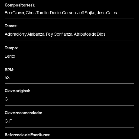
Compositor(es):
Ben Glover, Chris Tomlin, Daniel Carson, Jeff Sojka, Jess Cates
Temas:
Adoración y Alabanza
,
Fe y Confianza
,
Atributos de Dios
Tempo:
Lento
BPM:
53
Clave original:
C
Clave recomendada:
C
,
F
Referencia de Escrituras: