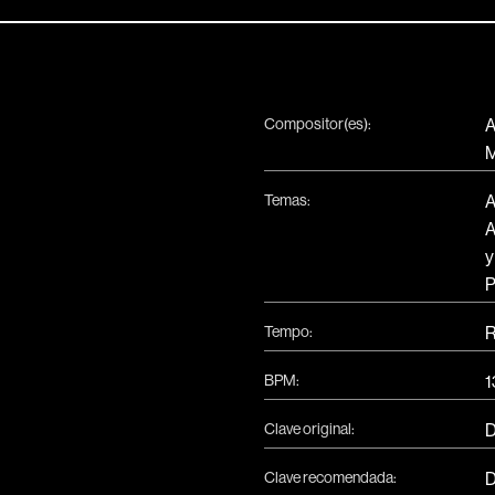
Compositor(es):
A
M
Temas:
A
A
y
P
Tempo:
R
BPM:
1
Clave original:
Clave recomendada: