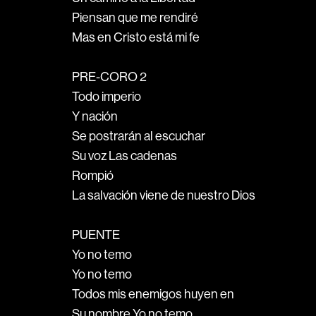
Piensan que me rendiré
Mas en Cristo está mi fe
PRE-CORO 2
Todo imperio
Y nación
Se postrarán al escuchar
Su voz Las cadenas
Rompió
La salvación viene de nuestro Dios
PUENTE
Yo no temo
Yo no temo
Todos mis enemigos huyen en
Su nombre Yo no temo