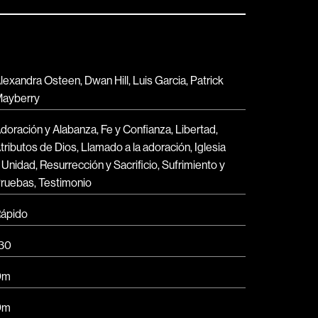
lexandra Osteen, Dwan Hill, Luis Garcia, Patrick
ayberry
doración y Alabanza
,
Fe y Confianza
,
Libertad
,
tributos de Dios
,
Llamado a la adoración
,
Iglesia
 Unidad
,
Resurrección y Sacrificio
,
Sufrimiento y
ruebas
,
Testimonio
ápido
30
Dm
Dm