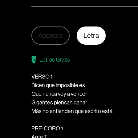
Acordes
Letra
Letras Gratis
VERSO 1
Dicen que imposible es
Que nunca voy a vencer
Gigantes piensan ganar
Más no entienden que escrito está
PRE-CORO 1
Ante Ti