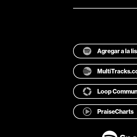
Agregar a la l
MultiTracks.
Loop Commun
PraiseCharts