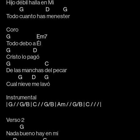
Hijo 
débil halla en 
Mi 
G
D
G
Todo 
cuanto has
 menes
ter 
Coro
G
Em7
Todo debo a 
Él 
G
D
Cristo lo pa
gó
G
C
De las manchas 
del pecar 
G
D
G
Cual 
nieve 
me la
vó 
Instrumental
| G / / G/B | C / / G/B | Am / / G/B | C / / / |
Verso 2
G
Nada 
bueno hay en mi