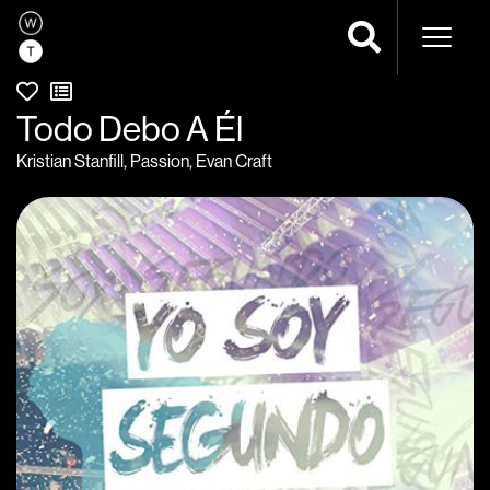
Navega
Todo Debo A Él
Kristian Stanfill
,
Passion
,
Evan Craft