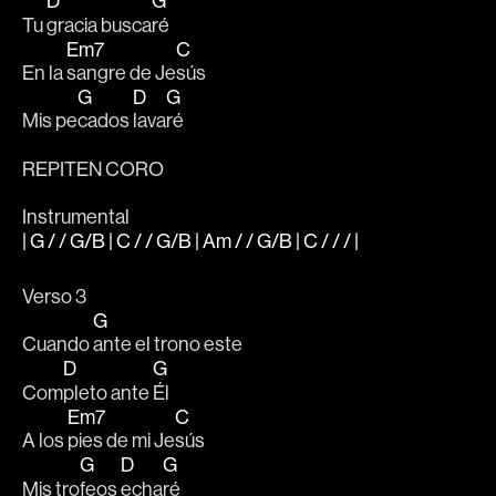
D
G
Tu 
gracia busca
ré
Em7
C
En la 
sangre de Je
sús
G
D
G
Mis pe
cados 
lava
ré 
REPITEN CORO
Instrumental
| G / / G/B | C / / G/B | Am / / G/B | C / / / |
Verso 3
G
Cuando 
ante el trono este 
D
G
Com
pleto ante 
Él
Em7
C
A los 
pies de mi Je
sús  
G
D
G
Mis tro
feos 
echa
ré 