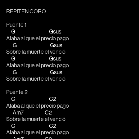
REPITEN CORO
Puente 1
G
Gsus
Al
aba al que el pre
cio pago
G
Gsus
So
bre la muerte el 
venció 
G
Gsus
Al
aba al que el pre
cio pago
G
Gsus
So
bre la muerte el 
venció 
Puente 2
G
C2
Al
aba al que el pre
cio pago
Am7
C2
So
bre la muerte 
el venció 
G
C2
Al
aba al que el pre
cio pago