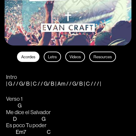
Acordes
Letra
Videos
Resources
Intro
| G / / G/ B | C / / G/ B | Am / / G/ B | C / / / |
Verso 1
G
Me d
ice el Salvador
D
G
Es 
poco Tu pod
er 
Em7
C