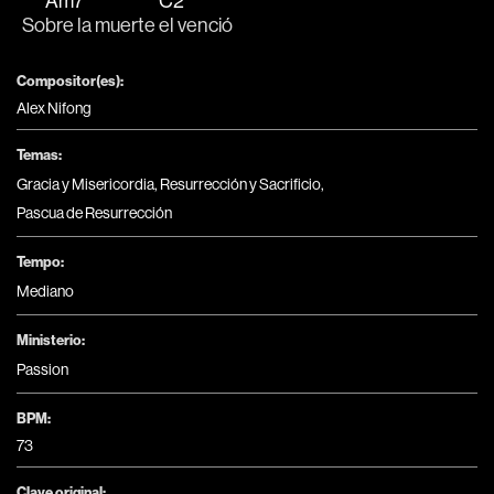
Am7
C2
So
bre la muerte 
el venció
Compositor(es):
Alex Nifong
Temas:
Gracia y Misericordia
,
Resurrección y Sacrificio
,
Pascua de Resurrección
Tempo:
Mediano
Ministerio:
Passion
BPM:
73
Clave original: