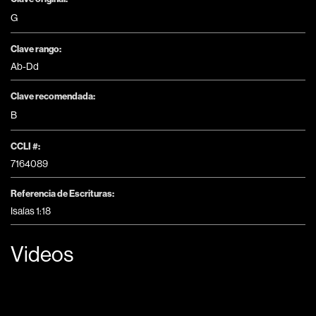
G
Clave rango:
Ab-Dd
Clave recomendada:
B
CCLI #:
7164089
Referencia de Escrituras:
Isaías 1:18
Videos