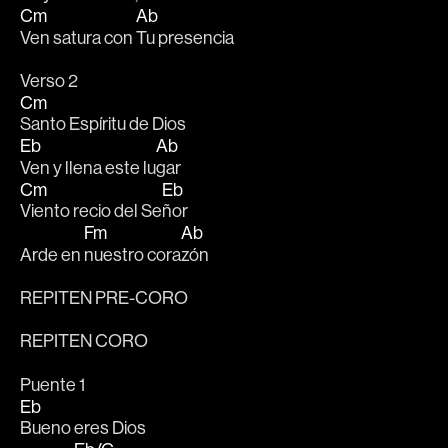
Cm
Ab
Ven satura con 
Tu presencia 
Verso 2
Cm
Santo Espíritu de Dios 
Eb
Ab
Ven y llena este lu
gar 
Cm
Eb
Viento recio del Se
ñor
Fm
Ab
Arde en 
nuestro cora
zón 
REPITEN PRE-CORO
REPITEN CORO
Puente 1
Eb
Bueno eres Dios