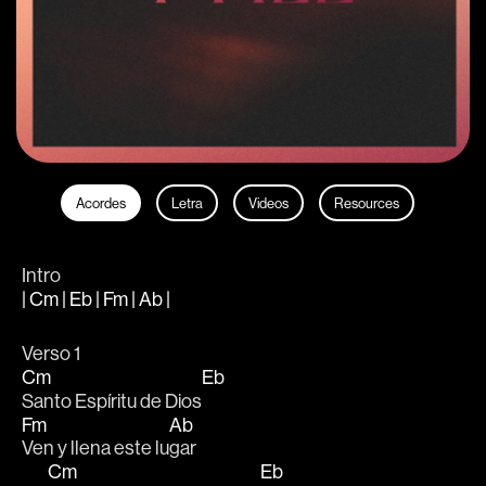
Acordes
Letra
Videos
Resources
Intro
| Cm | Eb | Fm | Ab |
Verso 1
Cm
Eb
Santo Espíritu de Dios
Fm
Ab
Ven y llena este lu
gar
Cm
Eb