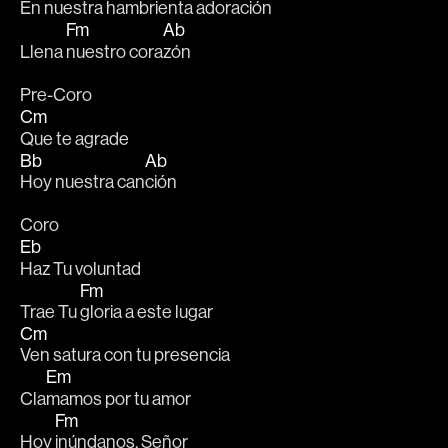
En 
nuestra hambrienta adora
ción
Fm
Ab
Llena 
nuestro cora
zón 
Pre-Coro
Cm
Que te agrade
Bb
Ab
Hoy nuestra can
ción 
Coro
Eb
Haz Tu voluntad
Fm
Trae Tu 
gloria a este lugar 
Cm
Ven satura con tu presencia 
Em
Cla
mamos por tu amor 
Fm
Hoy 
inúndanos, Señor 