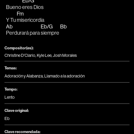
Eb/G
Bueno 
eres Dios
Fm
Y Tu 
misericordia
Ab
Eb/G
Bb
Perdurará para 
siempre 
Compositor(es):
Christine D'Clario, Kyle Lee, Josh Morales
Temas:
Adoración y Alabanza
,
Llamado a la adoración
Tempo:
Lento
Clave original:
Eb
Clave recomendada: