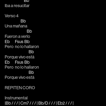
Bb
Iba a resuc
itar 
Verso 4
Bb
Una mañ
ana
Bb
Fueron a ver
lo
Eb
Fsus
Bb
Pero  
no lo 
hallaron
Bb
Porque vivo e
stà
Eb
Fsus
Bb
Pero  
no lo 
hallaron
Bb
Porque vivo e
stà
REPITEN CORO
Instrumental
|Bb / / / | Cm7 / / / | Bb/D / / / | Eb2 / / / |