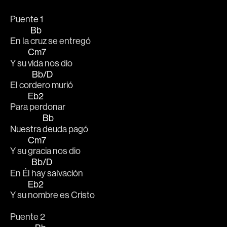
Puente 1
Bb
En la 
cruz se entregó
Cm7
Y su 
vida nos dio
Bb/D
El cor
dero murió
Eb2
Para
 perdonar
Bb
Nuestra 
deuda pagó
Cm7
Y su 
gracia nos dio
Bb/D
En Él 
hay salvación
Eb2
Y su 
nombre es Cristo
Puente 2