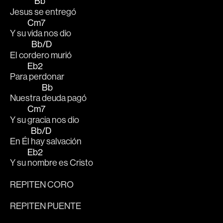
Bb
Jesus 
se entregó
Cm7
Y su 
vida nos dio
Bb/D
El cor
dero murió
Eb2
Para
 perdonar
Bb
Nuestra 
deuda pagó
Cm7
Y su 
gracia nos dio
Bb/D
En Él 
hay salvación
Eb2
Y su 
nombre es Cristo
REPITEN CORO
REPITEN PUENTE