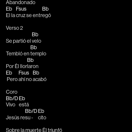
Abandon
ado
Eb
Fsus
Bb
El la 
cruz se entr
egó 
Verso 2
Bb
Se partió el 
velo
Bb
Tembló en 
templo
Bb
Por Èl llor
laron
Eb
Fsus
Bb
 Pero 
ahí no 
acabó
Coro
Bb/D
Eb
Vivo 
está
Bb/D
Eb
Jesús re
su - 
cito
Sobre la muerte Èl triunfó