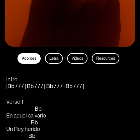
Acordes
Letra
Videos
Resources
Intro
|Bb / / / | Bb / / / | Bb / / / | Bb / / / |
Verso 1
Bb
En aquel cal
vario
Bb
Un Rey he
rido
Bb