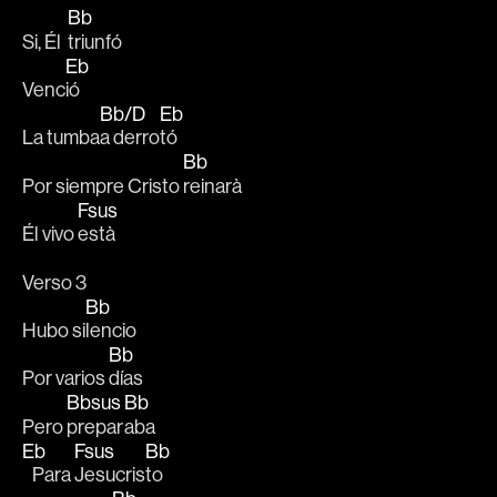
Bb
Si, Él  
triunfó
Eb
Venc
ió
Bb/D
Eb
La tumba
a derro
tó
Bb
Por siempre Cristo 
reinarà
Fsus
Él vivo 
està
Verso 3
Bb
Hubo si
lencio
Bb
Por varios 
días
Bbsus
Bb
Pero 
prepar
aba  
Eb
Fsus
Bb
   Para 
Jesucris
to