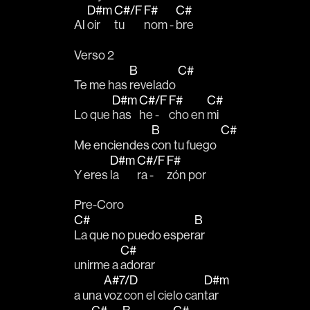
D#m
C#/F
F#
C#
Al 
oir 
tu 
nom - 
bre
Verso 2
B
C#
Te me has 
revelado 
D#m
C#/F
F#
C#
Lo que 
has 
he - 
cho en 
mi
B
C#
Me enciendes 
con tu fuego  
D#m
C#/F
F#
Y eres 
la 
ra - 
zón por 
Pre-Coro
C#
B
La que no puedo esper
ar
C#
unirme a 
adorar
A#7/D
D#m
a una 
voz con el cielo can
tar