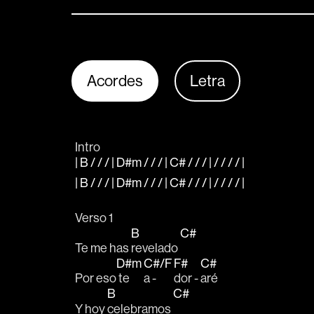
Acordes
Letra
Intro
| B / / / | D#m / / / | C# / / / | / / / / |
| B / / / | D#m / / / | C# / / / | / / / / |
Verso 1
B
C#
Te me has 
revelado 
D#m
C#/F
F#
C#
Por eso
 te  
a - 
dor - 
aré
B
C#
Y hoy 
celebramos 