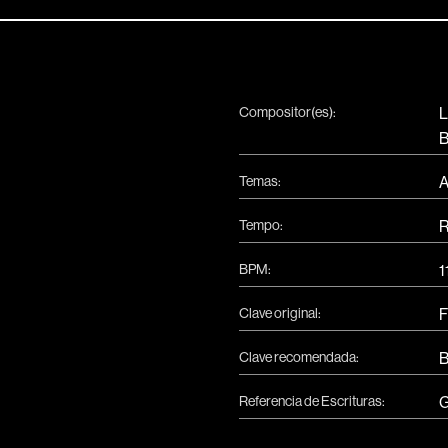
Compositor(es):
L
Temas:
A
Tempo:
R
BPM:
1
Clave original:
F
Clave recomendada:
Referencia de Escrituras:
G