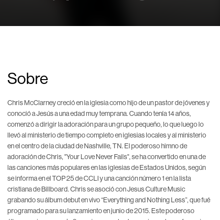
Sobre
Chris McClarney creció en la iglesia como hijo de un pastor de jóvenes y
conoció a Jesús a una edad muy temprana. Cuando tenía 14 años,
comenzó a dirigir la adoración para un grupo pequeño, lo que luego lo
llevó al ministerio de tiempo completo en iglesias locales y al ministerio
en el centro de la ciudad de Nashville, TN. El poderoso himno de
adoración de Chris, "Your Love Never Fails", se ha convertido en una de
las canciones más populares en las iglesias de Estados Unidos, según
se informa en el TOP 25 de CCLI y una canción número 1 en la lista
cristiana de Billboard. Chris se asoció con Jesus Culture Music
grabando su álbum debut en vivo “Everything and Nothing Less”, que fué
programado para su lanzamiento en junio de 2015. Este poderoso