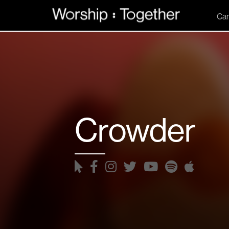
Can
Crowder