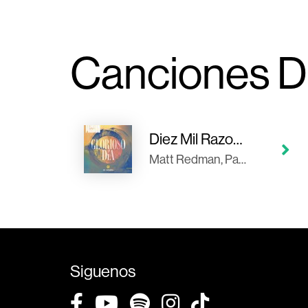
Canciones D
Diez Mil Razones
Matt Redman, Passion, Bryan + Katie Torwalt, Crowder, Pat Barrett
Siguenos