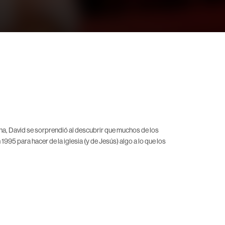
na, David se sorprendió al descubrir que muchos de los
995 para hacer de la iglesia (y de Jesús) algo a lo que los