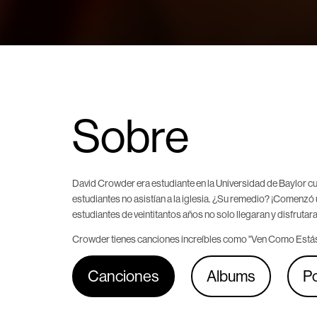
Sobre
David Crowder era estudiante en la Universidad de Baylor c
estudiantes no asistían a la iglesia. ¿Su remedio? ¡Comenzó u
estudiantes de veintitantos años no solo llegaran y disfrutara
Crowder tienes canciones increíbles como "Ven Como Estás"
Canciones
Albums
P