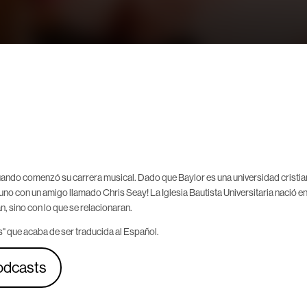
uando comenzó su carrera musical. Dado que Baylor es una universidad cristia
no con un amigo llamado Chris Seay! La Iglesia Bautista Universitaria nació en 1
n, sino con lo que se relacionaran.
 que acaba de ser traducida al Español.
odcasts