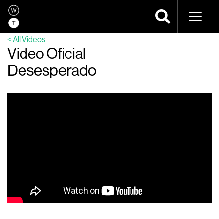
Navega
< All Videos
Video Oficial
Desesperado