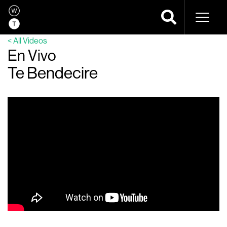
Navega
< All Videos
En Vivo
Te Bendecire