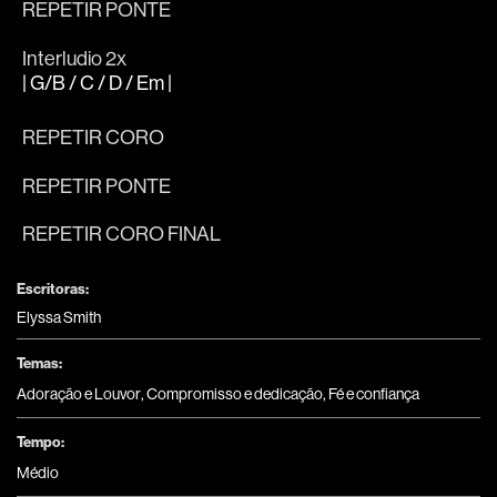
REPETIR PONTE
Interludio 2x
| G/B / C / D / Em |
REPETIR CORO
REPETIR PONTE
REPETIR CORO FINAL
Escritoras:
Elyssa Smith
Temas:
Adoração e Louvor
,
Compromisso e dedicação
,
Fé e confiança
Tempo:
Médio