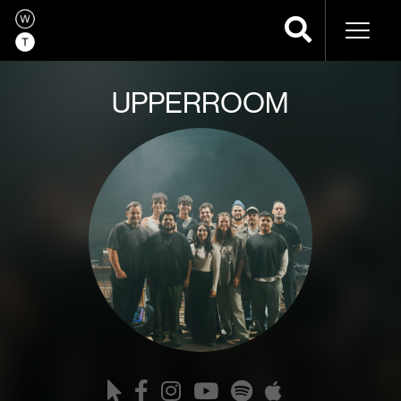
Naveg
UPPERROOM